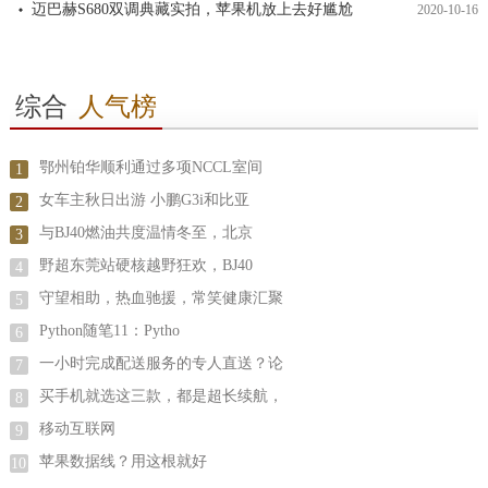
迈巴赫S680双调典藏实拍，苹果机放上去好尴尬
2020-10-16
综合
人气榜
鄂州铂华顺利通过多项NCCL室间
1
女车主秋日出游 小鹏G3i和比亚
2
与BJ40燃油共度温情冬至，北京
3
野超东莞站硬核越野狂欢，BJ40
4
守望相助，热血驰援，常笑健康汇聚
5
Python随笔11：Pytho
6
一小时完成配送服务的专人直送？论
7
买手机就选这三款，都是超长续航，
8
移动互联网
9
苹果数据线？用这根就好
10