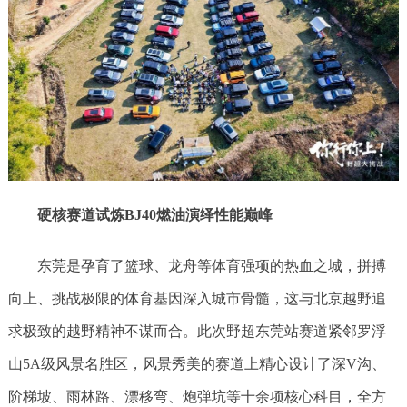
硬核赛道试炼BJ40燃油演绎性能巅峰
东莞是孕育了篮球、龙舟等体育强项的热血之城，拼搏
向上、挑战极限的体育基因深入城市骨髓，这与北京越野追
求极致的越野精神不谋而合。此次野超东莞站赛道紧邻罗浮
山5A级风景名胜区，风景秀美的赛道上精心设计了深V沟、
阶梯坡、雨林路、漂移弯、炮弹坑等十余项核心科目，全方