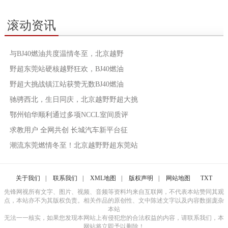
滚动资讯
与BJ40燃油共度温情冬至，北京越野
野超东莞站硬核越野狂欢，BJ40燃油
野超大挑战镇江站获赞无数BJ40燃油
驰骋西北，生日同庆，北京越野野超大挑
鄂州铂华顺利通过多项NCCL室间质评
求教用户 全网共创 长城汽车新平台征
潮流东莞燃情冬至！北京越野野超东莞站
关于我们
|
联系我们
|
XML地图
|
版权声明
|
网站地图
TXT
先锋网视所有文字、图片、视频、音频等资料均来自互联网，不代表本站赞同其观
点，本站亦不为其版权负责。相关作品的原创性、文中陈述文字以及内容数据庞杂
本站
无法一一核实，如果您发现本网站上有侵犯您的合法权益的内容，请联系我们，本
网站将立即予以删除！