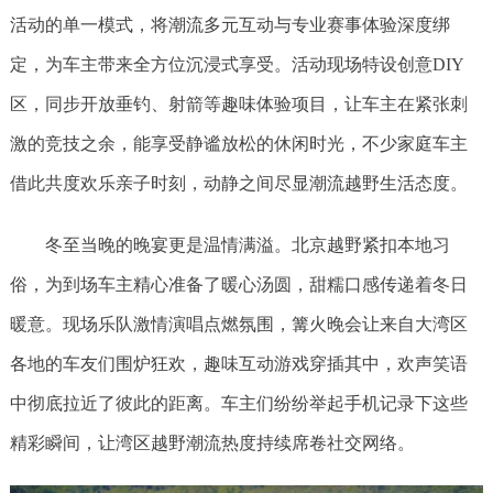
活动的单一模式，将潮流多元互动与专业赛事体验深度绑
定，为车主带来全方位沉浸式享受。活动现场特设创意DIY
区，同步开放垂钓、射箭等趣味体验项目，让车主在紧张刺
激的竞技之余，能享受静谧放松的休闲时光，不少家庭车主
借此共度欢乐亲子时刻，动静之间尽显潮流越野生活态度。
冬至当晚的晚宴更是温情满溢。北京越野紧扣本地习
俗，为到场车主精心准备了暖心汤圆，甜糯口感传递着冬日
暖意。现场乐队激情演唱点燃氛围，篝火晚会让来自大湾区
各地的车友们围炉狂欢，趣味互动游戏穿插其中，欢声笑语
中彻底拉近了彼此的距离。车主们纷纷举起手机记录下这些
精彩瞬间，让湾区越野潮流热度持续席卷社交网络。