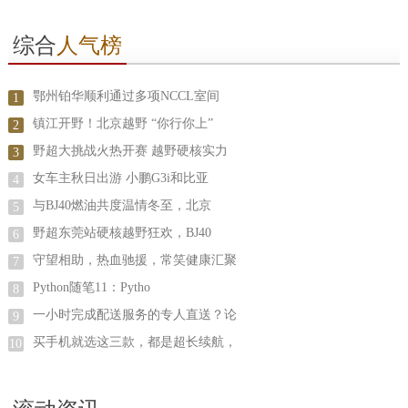
综合
人气榜
鄂州铂华顺利通过多项NCCL室间
1
镇江开野！北京越野 “你行你上”
2
野超大挑战火热开赛 越野硬核实力
3
女车主秋日出游 小鹏G3i和比亚
4
与BJ40燃油共度温情冬至，北京
5
野超东莞站硬核越野狂欢，BJ40
6
守望相助，热血驰援，常笑健康汇聚
7
Python随笔11：Pytho
8
一小时完成配送服务的专人直送？论
9
买手机就选这三款，都是超长续航，
10