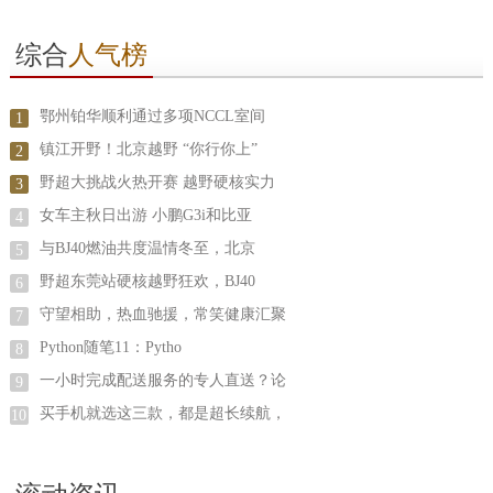
综合
人气榜
鄂州铂华顺利通过多项NCCL室间
1
镇江开野！北京越野 “你行你上”
2
野超大挑战火热开赛 越野硬核实力
3
女车主秋日出游 小鹏G3i和比亚
4
与BJ40燃油共度温情冬至，北京
5
野超东莞站硬核越野狂欢，BJ40
6
守望相助，热血驰援，常笑健康汇聚
7
Python随笔11：Pytho
8
一小时完成配送服务的专人直送？论
9
买手机就选这三款，都是超长续航，
10