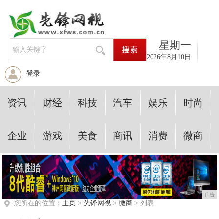
星期一
2026年8月10日
登录
资讯
财经
科技
汽车
娱乐
时尚
企业
游戏
美食
商讯
消费
微商
广告
您所在的位置：
主页
>
先锋网视
>
微商
> 列表