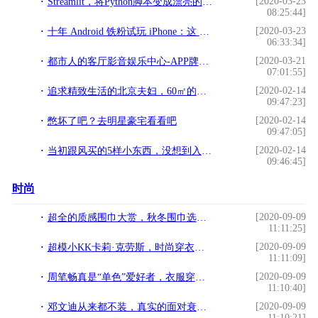
[2020-03-23
Streamlit，将Python脚本变成漂亮的机器学习工具
08:25:44]
[2020-03-23
十年 Android 铁粉试玩 iPhone：这 6 点不能接受
06:33:34]
[2020-03-21
都市人的客厅影音娱乐中心-APP牌多功能KTV娱乐一体机
07:01:55]
[2020-02-14
追求精致生活的北京夫妇，60㎡的家处处是惊喜，全屋太高级了
09:47:23]
[2020-02-14
憋坏了吧？去明星豪宅看看吧
09:47:05]
[2020-02-14
当初跟风买的5样小东西，没想到入住后竟如此实用，庆幸自己选对
09:46:45]
时尚
[2020-09-09
超全的质感围巾大赏，秋冬围巾选择这里都有
11:11:25]
[2020-09-09
超模小KK卡莉·克劳斯，时尚穿衣潇洒帅气，又不失优雅气质
11:11:09]
[2020-09-09
周笔畅真是“单色”爱好者，衣服穿一个色像套装，配个大包有点帅
11:10:40]
[2020-09-09
邓文迪从来都不装，真实的面对衰老，穿的衣服显年轻
11:10:21]