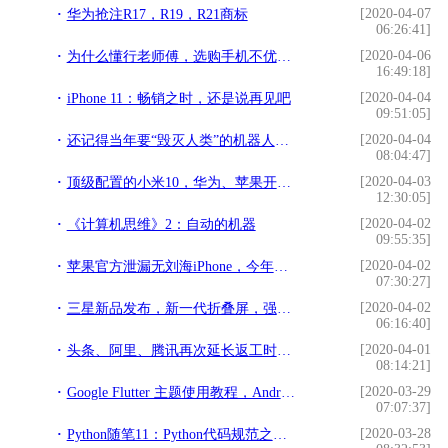
[2020-04-07
华为抢注R17，R19，R21商标
06:26:41]
[2020-04-06
为什么懂行老师傅，选购手机不优先建议高像素和大内存呢
16:49:18]
[2020-04-04
iPhone 11：畅销之时，还是说再见吧
09:51:05]
[2020-04-04
还记得当年要“毁灭人类”的机器人索菲亚吗？如今怎么样了？
08:04:47]
[2020-04-03
顶级配置的小米10，华为、苹果开始担忧了？
12:30:05]
[2020-04-02
《计算机思维》2：自动的机器
09:55:35]
[2020-04-02
苹果官方泄漏无刘海iPhone，今年新机长这样？
07:30:27]
[2020-04-02
三星新品发布，新一代折叠屏，强悍的拍照表现，展现机皇本色
06:16:40]
[2020-04-01
头条、阿里、腾讯再次延长返工时间，老牌外企IBM竟推迟到3月
08:14:21]
[2020-03-29
Google Flutter 主题使用教程，Android iOS 可运行 建议收藏
07:07:37]
[2020-03-28
Python随笔11：Python代码规范之注释和文档