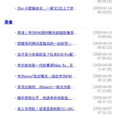
09:59:53]
[2020-02-14
28㎡小窝爆改后，一家3口过上了舒适的生活
09:59:07]
美食
[2020-04-10
界读｜华为P40系列曝光超级影像系统＋120Hz屏幕＋国产生态你买吗
10:08:04]
[2020-04-10
荣耀系列辨识度最高的一款机型——荣耀9上手体验
09:02:22]
[2020-04-10
这才是小米真机皇？红米K30 Pro配置曝光，一点超小米10
07:30:45]
[2020-04-09
华为发布新一代折叠屏Mate Xs，京东五星门店即日起可预约
11:41:28]
[2020-04-09
华为nova7首次曝光：或在华为P40之后四月初发布
10:12:28]
[2020-04-09
库克出狠招，iPhone11一夜沦为新低价，成最便宜的A13芯片手机
07:25:06]
[2020-04-07
顺丰突然出手，快递单价创新低，阿里巴巴措手不及
08:37:11]
[2020-04-07
老人专用机！诺基亚新机配1G+16G内存，外观却秒杀大片中端机
07:52:11]