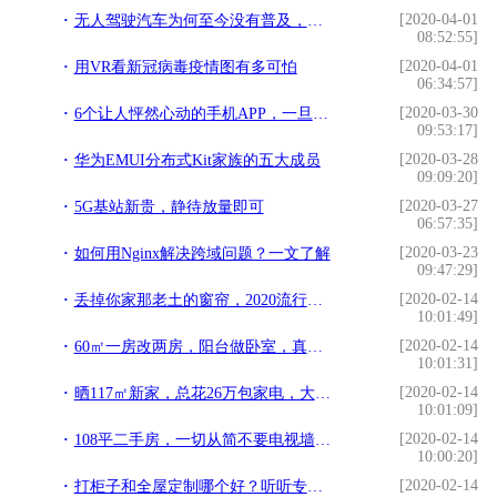
[2020-04-01
无人驾驶汽车为何至今没有普及，究竟离我们还有多远。
08:52:55]
[2020-04-01
用VR看新冠病毒疫情图有多可怕
06:34:57]
[2020-03-30
6个让人怦然心动的手机APP，一旦打开就放不下了
09:53:17]
[2020-03-28
华为EMUI分布式Kit家族的五大成员
09:09:20]
[2020-03-27
5G基站新贵，静待放量即可
06:57:35]
[2020-03-23
如何用Nginx解决跨域问题？一文了解
09:47:29]
[2020-02-14
丢掉你家那老土的窗帘，2020流行这样
10:01:49]
[2020-02-14
60㎡一房改两房，阳台做卧室，真实用
10:01:31]
[2020-02-14
晒117㎡新家，总花26万包家电，大气优雅超漂亮！分享详细经验
10:01:09]
[2020-02-14
108平二手房，一切从简不要电视墙，找朋友装25万，这价值得吗
10:00:20]
[2020-02-14
打柜子和全屋定制哪个好？听听专家怎么说，避免入大坑