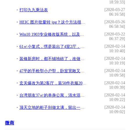
18:59:33]
[2020-03-27
打印九九乘法表
06:16:58]
[2020-03-26
HEIC 图片批量转 jpg？这个方法很简单
06:58:34]
[2020-03-22
Win10 1903专业修改版系统，以及安装注意事项
06:37:29]
[2020-02-14
61㎡小复式，愣是装出了4室2厅，设计师被小区业主围堵
10:10:40]
[2020-02-14
装修新房时，都不铺地砖了，改做全屋水泥，知道为什么吗？
10:10:19]
[2020-02-14
47平的手枪型小户型，卧室宽敞又美观，还有迷你小客厅
10:09:58]
[2020-02-14
玄关爆改为第2客厅，装50件衣服200双鞋，每天舒服的想满地打滚
10:09:39]
[2020-02-14
台湾朋友37㎡的单身公寓，清水混凝土加原木风设计，真的超喜欢
10:09:22]
[2020-02-14
顶天立地的柜子别做太满，留出一个空位这样设计，功能更强大
10:09:02]
微商