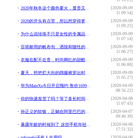
[2020-09-09
2020年秋冬这个颜色要火，显贵又优雅
11:09:54]
[2020-09-09
2020的开头有点苦，所以想穿得更甜一些
11:09:25]
[2020-09-09
为什么说珍珠不只是女性的专属品？凭什么可以男女通吃？
11:07:14]
[2020-09-09
百搭耐用的帆布包，洒脱和随性的时尚态度，你值得拥有
11:06:27]
[2020-09-09
衣服在配不在贵，时尚网红的甜酷穿搭技巧分享，轻松穿出高级美
11:06:00]
[2020-09-09
夏天，想把烂大街的阔腿裤穿出时髦感？款式、搭配一个都不能落下
11:05:27]
[2020-04-09
华为MateXs今日开启预约 售价16999元你想要的它都有
08:56:22]
[2020-04-08
你的快递发货了吗？等了多长时间？有没有看到这样的通知
11:07:43]
[2020-04-07
孙正义的软银，正躺在阿里巴巴的身上大吃大喝
09:46:39]
[2020-04-06
暴露年龄的时候到了 这些手机年轻人肯定没用过
17:51:32]
[2020-04-06
iphone6s还有人在用吗