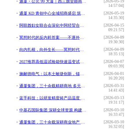
[2026-05-19
通厦・公元 99 大厦｜西三旗全能商务综合体 成熟载体全城招商盛启
14:57:04]
[2026-05-19
通厦 KD 青创中心全域招商盛启 筑就北京东部文创科创青年创业新高地
14:35:30]
[2026-04-15
阿联酋妇女联合会深化中阿经贸合作 签署多项协议支持女企业家发展
09:21:57]
[2026-04-09
冥想时代的反内耗答案——不逐外物，只向心寻
19:30:30]
[2026-04-09
向内扎根，向外生长——冥想时代的身心归真宣言
18:35:13]
[2026-04-07
2027推荐高低温试验箱快速温变试验箱烘箱靠谱好用品牌厂家
09:03:39]
[2026-04-01
施耐德电气：以本土敏捷创新，锚定中国制造业转型新机遇
16:20:20]
[2026-03-31
通厦集团，三十余载精耕商地 多元布局铸就城市标杆
14:41:43]
[2026-03-13
蓝手科技：以研发精度铸产品温度 打造生活级智能电子标杆
19:31:17]
[2026-03-10
中基石国际集团 深耕全球资源 构建贸易物流产业生态
16:33:47]
[2026-03-10
通厦集团，三十余载深耕商业地产 多元布局赋能城市高质量发展
16:32:05]