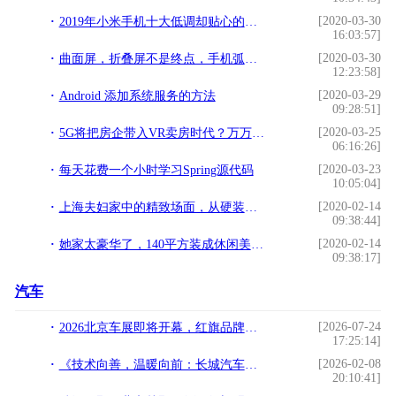
[2020-03-30
2019年小米手机十大低调却贴心的功能，你用过多少？
16:03:57]
[2020-03-30
曲面屏，折叠屏不是终点，手机弧形屏也来了
12:23:58]
[2020-03-29
Android 添加系统服务的方法
09:28:51]
[2020-03-25
5G将把房企带入VR卖房时代？万万没想到，VR被直播截胡了
06:16:26]
[2020-03-23
每天花费一个小时学习Spring源代码
10:05:04]
[2020-02-14
上海夫妇家中的精致场面，从硬装到软装，有点小贵但很高级
09:38:44]
[2020-02-14
她家太豪华了，140平方装成休闲美式，满屋雍容华贵，场面很精美
09:38:17]
汽车
[2026-07-24
2026北京车展即将开幕，红旗品牌将发布多款战略车型
17:25:14]
[2026-02-08
《技术向善，温暖向前：长城汽车冰雪欢乐周正式开启》
20:10:41]