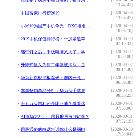
难怪张子枫从不接古装剧，被导演逼着换上古装，哪有男演员配得上
13:44:41]
[2020-04-03
中国富豪排行榜2019
13:04:47]
[2020-04-03
小米10为国产手机争光！DXO排名三项第一果然够狠
10:06:10]
[2020-04-03
2019手机保值排行榜：一加紧追苹果，Redmi品牌超越小米
07:10:33]
[2020-04-02
继钉钉之后，平板电脑又火了，学生们纷纷用来上网课
10:38:06]
[2020-04-02
升降式镜头为何二年就被淘汰，是不成熟还是鸡肋？看完涨知识
09:14:30]
[2020-04-02
华为新旗舰平板曝光：屏内开孔、麒麟990加持
06:59:38]
[2020-04-01
本周畅销单品分析：华为携手苹果形成双赢局面
08:33:25]
[2020-04-01
十五万买吉利还是比亚迪？看看这两款车的对比之后就知道了
07:56:00]
[2020-03-31
AI市场大乱斗，哪只股最有“钱”途？
07:52:19]
[2020-03-30
用最通俗的白话告诉你什么是弱电工程？
17:34:04]