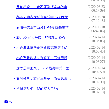
08:32:53]
[2020-03-23
网购奶粉，一定不要选择这样的电商平台APP
06:17:39]
[2020-03-20
都市人的客厅影音娱乐中心-APP牌多功能KTV娱乐一体机
07:12:18]
[2020-03-18
安洁科技基本面分析-特斯拉叠加苹果供应商
06:42:06]
[2020-02-14
280-304㎡大平层，尽揽生活姿态
10:04:03]
[2020-02-14
小户型儿童房要不要做高低床？优劣全都告诉你，好多家庭想错了
10:03:45]
[2020-02-14
小户型装欧式？别逗了，不信看我家的，就是活生生的装修失败案例
10:03:27]
[2020-02-14
这才是中国风，130㎡最美中式，里面的红木家具，惊艳了我
10:02:50]
[2020-02-14
案例分享：97㎡三居室，简美风浪漫又精致，是梦想中的优雅美式
10:02:30]
[2020-02-14
扔掉床头柜，我的家大了6㎡
10:02:10]
商讯