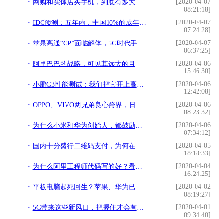
[2020-04-07
网购和实体店买手机，到底有多大差别？怎么选择才更省钱？
08:21:18]
[2020-04-07
IDC预测：五年内，中国10%的成年人将拥有区块链数字身份
07:24:28]
[2020-04-07
苹果高通“CP”面临解体，5G时代手机天线纷争再起？
06:37:25]
[2020-04-06
阿里巴巴的战略，可见其远大的目光，成为100年企业可期
15:46:30]
[2020-04-06
小鹏G3性能测试：我们把它开上高速，就想看看续航靠谱不
12:42:08]
[2020-04-06
OPPO、VIVO两兄弟良心跨界，日产12万！网友：这生产速度疯了？
08:23:32]
[2020-04-06
为什么小米和华为创始人，都鼓励员工使用iphone？原来这3点原因
07:34:12]
[2020-04-05
国内十分盛行二维码支付，为何在其他国家几乎没人用？原因很简单
18:18:33]
[2020-04-04
为什么阿里工程师代码写的好？看看他的代码规范就知道了
16:24:25]
[2020-04-02
平板电脑起死回生？苹果、华为已全国断货
08:19:27]
[2020-04-01
5G带来这些新风口，把握住才会有更多的机遇
09:34:40]