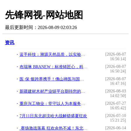
先锋网视-网站地图
最后更新时间：2026-08-09 02:03:26
资讯
[2026-08-07
蓝手科技：溯源天然晶质，以实验室级研发重塑日常生活美学
16:56:14]
[2026-08-07
布瑞琳 BRANEW：标准铸匠心，科创启新程，构建冬奥级高端洗护服务生态
16:50:24]
[2026-08-07
医·保·银跨界携手！佛山禅医与国寿、广发达成三方共建签约仪式圆满举行
16:47:16]
[2026-08-03
新疆建材木材产业链平台期待您的加入，诚邀您入驻！
14:02:50]
[2026-07-27
重庆兴工物业：坚守以人为本服务初心 打造川渝多业态一体化综合后勤服务商
16:05:42]
[2026-07-10
7月11日东北超沈哈大战解锁盛夏狂欢
15:21:25]
[2026-06-14
赛场激战落幕 狂欢余热不减！东北超沈阳VS延边欢乐不停歇