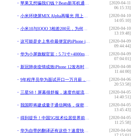
[2020-04-11
苹果又想骗我们钱？Beats新耳机通过FCC认证：或将下月发
06:15:33]
[2020-04-10
小米环绕屏MIX Alpha再曝光 用上新专利
14:05:10]
[2020-04-10
小米10与IQOO 3相差200元，为何网友们都支持小米10？
13:19:48]
[2020-04-09
这可能是史上售价最便宜的iPhone iPhone9曝光信息汇总
09:44:44]
[2020-04-09
华为小屏旗舰官宣：5.71寸+4000mAh，3月1日见
07:04:01]
[2020-04-08
新冠肺炎疫情或致iPhone 12发布时间推迟数周
11:44:00]
[2020-04-06
9年程序员华为面试开口一万月薪，被淘汰后感叹：应该要2万工资
20:53:58]
[2020-04-05
三星S8！屏幕很舒服，速度也挺流畅！当个备用机很好用
14:40:51]
[2020-04-05
我国即将建成量子通信网络，保密性100%，无人能够破解！
13:45:43]
[2020-04-05
得到提升！中国5G技术位居世界前列，未来传统家具将全都淘汰
11:25:58]
[2020-04-04
华为自带的翻译还有这些？速度快、准确率高、效果好，太实用了
17:15:01]