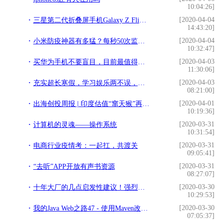
10:04:26]
[2020-04-04
三星第二代折叠屏手机Galaxy Z Flip发布上市
14:43:20]
[2020-04-04
小米防疫神器有多猛？每秒50次监测，智能温控，网友：口罩有救了
10:32:47]
[2020-04-03
买华为手机不要盲目，目前最值得买是这三款
11:30:06]
[2020-04-03
充实超长寒假，学习娱乐两不误，华为MatePad Pro来助力
08:21:00]
[2020-04-01
出海创投周报 | 印度估值“窜天猴”再筹得2亿美元
10:19:36]
[2020-03-31
计算机的灵魂——操作系统
10:31:54]
[2020-03-31
电商行业疫情考：一起扛，共渡关
09:05:41]
[2020-03-31
“去听”APP开放有声书资源
08:27:07]
[2020-03-30
十年大厂的几点启发性建议！强烈推荐
10:29:53]
[2020-03-30
我的Java Web之路47 - 使用Maven改造租房网工程
07:05:37]