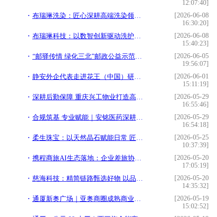
12:07:40]
[2026-06-08
布瑞琳洗染：匠心深耕高端洗染领域 以专业标准铸就行业标杆
16:30:20]
[2026-06-08
布瑞琳科技：以数智创新驱动洗护升级 构建全场景专业洗护生态
15:40:23]
[2026-06-05
“邮驿传情 绿化三北”邮政公益示范林建设暨六五环境日主题公益活动在甘肃嘉峪关举行
19:56:07]
[2026-06-01
静安外企代表走进花王（中国）研发中心 ——共探技术匠心 搭建跨界“朋友圈”
15:11:19]
[2026-05-29
深耕后勤保障 重庆兴工物业打造高品质综合物业服务
16:55:46]
[2026-05-29
合规筑基 专业赋能｜安铭医药深耕长三角 打造医疗流通服务标杆
16:54:18]
[2026-05-25
柔生珠宝：以天然晶石赋能日常 匠造轻奢饰品新美学
10:37:39]
[2026-05-20
携程商旅AI生态落地：企业差旅协议价采购有了“智能管家”
17:05:19]
[2026-05-20
慈海科技：精简链路甄选好物 以品质电商赋能全民美好生活
14:35:32]
[2026-05-19
通厦新奥广场｜亚奥商圈成熟商业标杆 奥北一站式消费载体全城招商
15:02:52]