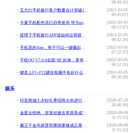
09:49:31]
[2021-03-05
五大行手机银行客户数量合计突破10亿户!
09:45:07]
[2021-03-05
今夏手机配色流行趋势发布 华为nova 3樱草金再造爆款!
09:12:07]
[2021-03-05
疫情下手机银行APP该如何运营获客和活客？!
08:42:26]
[2021-03-05
手机里的App，终于可以一键藏起来了！!
07:22:37]
[2021-03-05
手机QQ V7.0.0全面“动”起来，更有趣的社交时代来临！!
06:52:31]
[2021-03-05
键盘上F1~F12键在电脑中各起什么作用，你都会用吗？!
06:50:28]
娱乐
[2026-07-29
抖音商城七夕好礼季招商火热进行中，爆单攻略轻松解锁！
20:40:38]
[2020-09-09
金星太惊艳，穿真丝裙去草原美成“上海贵妇”，罕见红唇让人心动
11:15:53]
[2020-09-09
赌王千金何超莲和窦骁要修成正果了？她可能是最“接地气”的大小姐了
11:15:23]