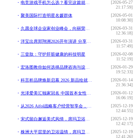
[2026-05-27
电竞游戏手机怎么选？看完这篇就有答案了
21:17:59]
[2026-05-01
聚美国际打造明星名媛群体
10:08:30]
[2026-03-31
久愿全球企业家创业峰会，向丽荣获全球优秀企业家荣誉
12:36:18]
[2026-03-31
洋宝出席郑翔洲2026开年演讲 分享“企业家权威IP打造
11:57:49]
[2026-02-08
三壹肽：守护肝脏健康的科技明星
11:52:19]
[2026-01-29
宏洛图教你如何选择品牌咨询与设计伙伴？理性视角下的专业参考
19:52:33]
[2026-01-14
科言析品牌焕新启幕 2026 新品绘就精准护肤新篇
21:36:34]
[2026-01-12
光泽爱美汇独家冠名 中国首本女性财富杂志《中国榜样女性》3月18日全球首发
16:06:19]
[2025-12-19
从2026 Aifol战略客户经营智享会，看埃飞灵的战略突围与代际传承
12:44:55]
[2025-12-19
宋式留白邂逅美式风情，席玛卫浴在克拉玛依写就家的温情
12:42:17]
[2025-12-19
株洲大平层里的卫浴温情，席玛卫浴与设计师的完美邂逅
12:41:26]