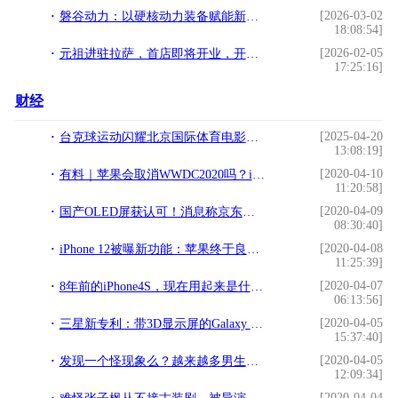
[2026-03-02
磐谷动力：以硬核动力装备赋能新型能源体系，助力“双碳”与新质生产力落地
18:08:54]
[2026-02-05
元祖进驻拉萨，首店即将开业，开启新年福运新篇章！
17:25:16]
财经
[2025-04-20
台克球运动闪耀北京国际体育电影周现场
13:08:19]
[2020-04-10
有料｜苹果会取消WWDC2020吗？iOS 14预览版会采取线上发布？
11:20:58]
[2020-04-09
国产OLED屏获认可！消息称京东方将为新iPhone供应屏幕
08:30:40]
[2020-04-08
iPhone 12被曝新功能：苹果终于良心，惊喜越来越多了
11:25:39]
[2020-04-07
8年前的iPhone4S，现在用起来是什么体验？看完涨知识
06:13:56]
[2020-04-05
三星新专利：带3D显示屏的Galaxy One智能手机
15:37:40]
[2020-04-05
发现一个怪现象么？越来越多男生用华为，而女生用iPhone
12:09:34]
[2020-04-04