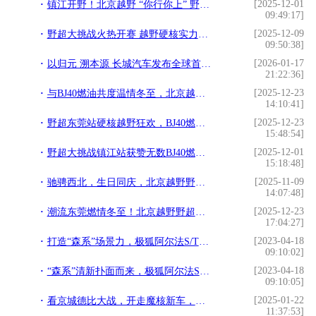
[2025-12-01
镇江开野！北京越野 “你行你上” 野超赛燃爆江苏
09:49:17]
[2025-12-09
野超大挑战火热开赛 越野硬核实力扎根重庆烟火
09:50:38]
[2026-01-17
以归元 溯本源 长城汽车发布全球首个原生AI全动力汽车平台
21:22:36]
[2025-12-23
与BJ40燃油共度温情冬至，北京越野野超东莞站融入本地潮流氛围
14:10:41]
[2025-12-23
野超东莞站硬核越野狂欢，BJ40燃油凭巅峰性能征服大湾区车主
15:48:54]
[2025-12-01
野超大挑战镇江站获赞无数BJ40燃油实力诠释「你行你上」内涵
15:18:48]
[2025-11-09
驰骋西北，生日同庆，北京越野野超大挑战兰州站与车主共创暖心时刻
14:07:48]
[2025-12-23
潮流东莞燃情冬至！北京越野野超东莞站BJ40燃油硬核实力圈粉
17:04:27]
[2023-04-18
打造“森系”场景力，极狐阿尔法S/T森林版首发亮相
09:10:02]
[2023-04-18
“森系”清新扑面而来，极狐阿尔法S/T森林版上海车展亮相
09:10:05]
[2025-01-22
看京城德比大战，开走魔核新车，北京汽车品牌之夜粉丝赢麻了！
11:37:53]