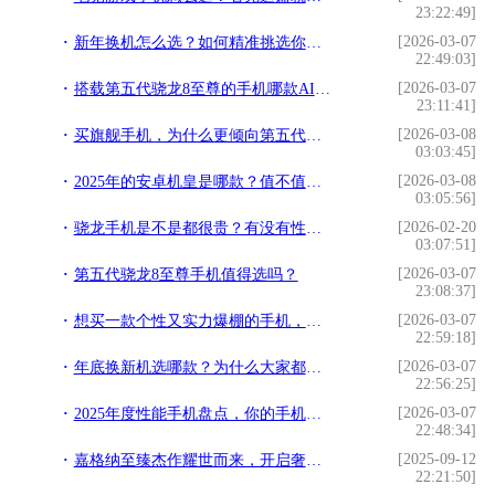
23:22:49]
[2026-03-07
新年换机怎么选？如何精准挑选你的“本命旗舰”？
22:49:03]
[2026-03-07
搭载第五代骁龙8至尊的手机哪款AI体验最好？
23:11:41]
[2026-03-08
买旗舰手机，为什么更倾向第五代骁龙8至尊版机型？
03:03:45]
[2026-03-08
2025年的安卓机皇是哪款？值不值得买？
03:05:56]
[2026-02-20
骁龙手机是不是都很贵？有没有性价比高的骁龙旗舰呢？
03:07:51]
[2026-03-07
第五代骁龙8至尊手机值得选吗？
23:08:37]
[2026-03-07
想买一款个性又实力爆棚的手机，该怎么选？
22:59:18]
[2026-03-07
年底换新机选哪款？为什么大家都青睐骁龙8至尊版机型
22:56:25]
[2026-03-07
2025年度性能手机盘点，你的手机上榜了吗？
22:48:34]
[2025-09-12
嘉格纳至臻杰作耀世而来，开启奢居美学新纪元
22:21:50]