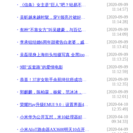
[2020-09-09
《信条》女主是“巨人”吧？轻易不要和她合照仿佛巨人误入小人国
11:14:57]
[2020-09-09
吴昕越来越时髦，穿V领亮片裙好惊艳，刘雯也种草她的同款中V衫
11:14:28]
[2020-09-09
有种“不靠女方”叫吴建豪，与百亿前妻离婚，健身逆袭不似42岁
11:14:09]
[2020-09-09
李承铉结婚6周年甜蜜告白老婆，戚薇趁机辟谣离婚：让你们失望了
11:13:45]
[2020-09-09
吴磊现身上海街头拍摄写真 全黑look被众人簇拥
11:13:25]
[2020-09-09
9部“反套路”的爱情电影
11:12:59]
[2020-09-09
恭喜！37岁女歌手余苑绮抗癌成功，6年时间总共历经18次化疗
11:12:35]
[2020-09-09
郭麒麟，陈柏霖，杨紫，范冰冰，白宇，黄明昊，沙宝亮，香蜜影版
11:12:01]
[2020-04-10
荣耀Play升级EMUI 9.0：设置界面4大变化，自然而极简（一）
12:35:49]
[2020-04-10
小米华为公开互怼，米10处理器好过华为麒麟990？
09:34:33]
[2020-04-09
小米AIoT路由器AX3600明天10点开售，售价599元