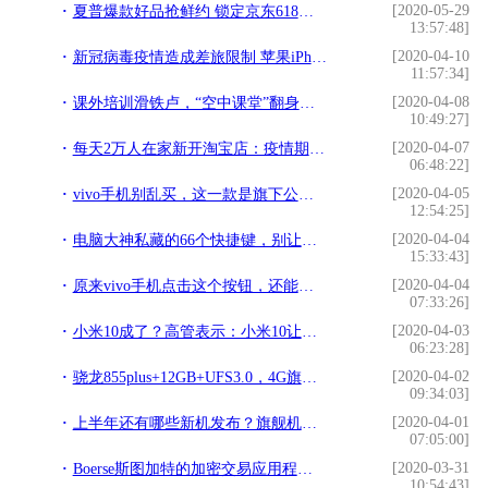
[2020-05-29
夏普爆款好品抢鲜约 锁定京东618开门红
13:57:48]
[2020-04-10
新冠病毒疫情造成差旅限制 苹果iPhone 12筹备工作已推迟
11:57:34]
[2020-04-08
课外培训滑铁卢，“空中课堂”翻身仗：聚焦在线教育的新活法
10:49:27]
[2020-04-07
每天2万人在家新开淘宝店：疫情期间阿里赋能“个人创业”
06:48:22]
[2020-04-05
vivo手机别乱买，这一款是旗下公认口碑最好的机型，性价比还高
12:54:25]
[2020-04-04
电脑大神私藏的66个快捷键，别让速度限制你的工资，职场人必备
15:33:43]
[2020-04-04
原来vivo手机点击这个按钮，还能变成扫描仪，纸质文档一键电子化
07:33:26]
[2020-04-03
小米10成了？高管表示：小米10让很多米6“钉子户”心动
06:23:28]
[2020-04-02
骁龙855plus+12GB+UFS3.0，4G旗舰已降至2498，对比5G你怎么选？
09:34:03]
[2020-04-01
上半年还有哪些新机发布？旗舰机型曝光汇总
07:05:00]
[2020-03-31
Boerse斯图加特的加密交易应用程序在一年内突破了8万名用户
10:54:43]