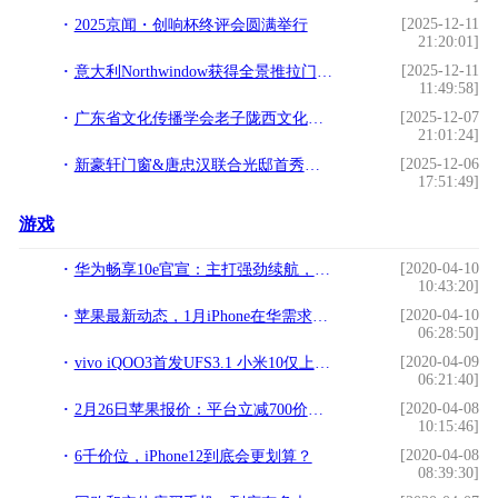
[2025-12-11
2025京闻・创响杯终评会圆满举行
21:20:01]
[2025-12-11
意大利Northwindow获得全景推拉门行业首个缓冲刹车技术
11:49:58]
[2025-12-07
广东省文化传播学会老子陇西文化研究专业委员会首届理事会议圆满召开
21:01:24]
[2025-12-06
新豪轩门窗&唐忠汉联合光邸首秀广州设计周，开启光影空间的艺术之旅
17:51:49]
游戏
[2020-04-10
华为畅享10e官宣：主打强劲续航，3月1日线上发布
10:43:20]
[2020-04-10
苹果最新动态，1月iPhone在华需求猛降，库克无可奈何！
06:28:50]
[2020-04-09
vivo iQOO3首发UFS3.1 小米10仅上线两周惨遭截胡
06:21:40]
[2020-04-08
2月26日苹果报价：平台立减700价格新低 iPhone11仅5088元
10:15:46]
[2020-04-08
6千价位，iPhone12到底会更划算？
08:39:30]