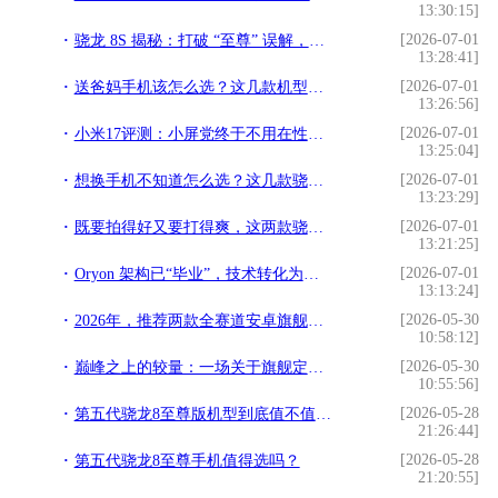
13:30:15]
[2026-07-01
骁龙 8S 揭秘：打破 “至尊” 误解，还原真实性能
13:28:41]
[2026-07-01
送爸妈手机该怎么选？这几款机型，让关怀更显高端与贴心
13:26:56]
[2026-07-01
小米17评测：小屏党终于不用在性能和手感之间做选择了
13:25:04]
[2026-07-01
想换手机不知道怎么选？这几款骁龙旗舰机帮你把把关
13:23:29]
[2026-07-01
既要拍得好又要打得爽，这两款骁龙8至尊版旗舰一步到位
13:21:25]
[2026-07-01
Oryon 架构已“毕业”，技术转化为资产，高通的深层底气
13:13:24]
[2026-05-30
2026年，推荐两款全赛道安卓旗舰，全面无短板
10:58:12]
[2026-05-30
巅峰之上的较量：一场关于旗舰定义的革命
10:55:56]
[2026-05-28
第五代骁龙8至尊版机型到底值不值得买？
21:26:44]
[2026-05-28
第五代骁龙8至尊手机值得选吗？
21:20:55]