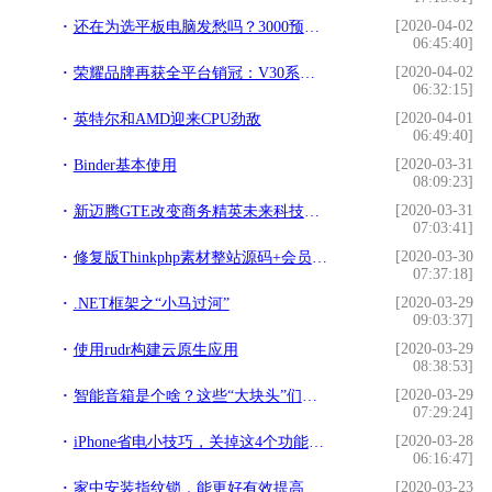
[2020-04-02
还在为选平板电脑发愁吗？3000预算你可以考虑这几款平板电脑
06:45:40]
[2020-04-02
荣耀品牌再获全平台销冠：V30系列销量环比增268%
06:32:15]
[2020-04-01
英特尔和AMD迎来CPU劲敌
06:49:40]
[2020-03-31
Binder基本使用
08:09:23]
[2020-03-31
新迈腾GTE改变商务精英未来科技出行方式
07:03:41]
[2020-03-30
修复版Thinkphp素材整站源码+会员系统+虚拟产品购买
07:37:18]
[2020-03-29
.NET框架之“小马过河”
09:03:37]
[2020-03-29
使用rudr构建云原生应用
08:38:53]
[2020-03-29
智能音箱是个啥？这些“大块头”们都瞄上这行了
07:29:24]
[2020-03-28
iPhone省电小技巧，关掉这4个功能，手机还能多用3个小时
06:16:47]
[2020-03-23
家中安装指纹锁，能更好有效提高安全 让我们生活更稳定放心