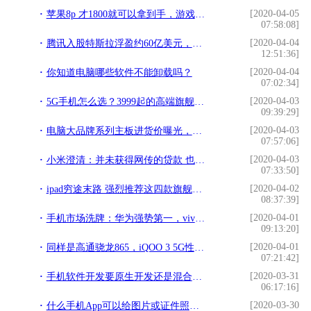
[2020-04-05
苹果8p 才1800就可以拿到手，游戏首选机，真的很香
07:58:08]
[2020-04-04
腾讯入股特斯拉浮盈约60亿美元，账面回报率超三倍
12:51:36]
[2020-04-04
你知道电脑哪些软件不能卸载吗？
07:02:34]
[2020-04-03
5G手机怎么选？3999起的高端旗舰小米10这次给你答案
09:39:29]
[2020-04-03
电脑大品牌系列主板进货价曝光，主板决定电脑稳定性，选对了吗？
07:57:06]
[2020-04-03
小米澄清：并未获得网传的贷款 也未完成相关申请
07:33:50]
[2020-04-02
ipad穷途末路 强烈推荐这四款旗舰级平板
08:37:39]
[2020-04-01
手机市场洗牌：华为强势第一，vivo暴涨1190%！在
09:13:20]
[2020-04-01
同样是高通骁龙865，iQOO 3 5G性能手机有什么值得我们期待的？
07:21:42]
[2020-03-31
手机软件开发要原生开发还是混合开发，哪个好？
06:17:16]
[2020-03-30
什么手机App可以给图片或证件照加水印？大家为什么给图片加水印