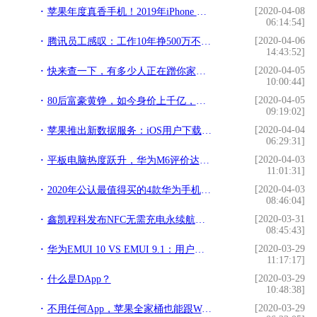
[2020-04-08
苹果年度真香手机！2019年iPhone XR出货量全球第一
06:14:54]
[2020-04-06
腾讯员工感叹：工作10年挣500万不难，35岁裁员不可怕
14:43:52]
[2020-04-05
快来查一下，有多少人正在蹭你家的网？
10:00:44]
[2020-04-05
80后富豪黄铮，如今身价上千亿，离不开这三位商业大佬的帮助
09:19:02]
[2020-04-04
苹果推出新数据服务：iOS用户下载内容将迎接大提速
06:29:31]
[2020-04-03
平板电脑热度跃升，华为M6评价达27万，荣耀低价机型售罄
11:01:31]
[2020-04-03
2020年公认最值得买的4款华为手机，性价比高，用三五年没问题
08:46:04]
[2020-03-31
鑫凯程科发布NFC无需充电永续航智能锁
08:45:43]
[2020-03-29
华为EMUI 10 VS EMUI 9.1：用户界面的改变，眼前一亮，值得体验
11:17:17]
[2020-03-29
什么是DApp？
10:48:38]
[2020-03-29
不用任何App，苹果全家桶也能跟Windows互传文件了