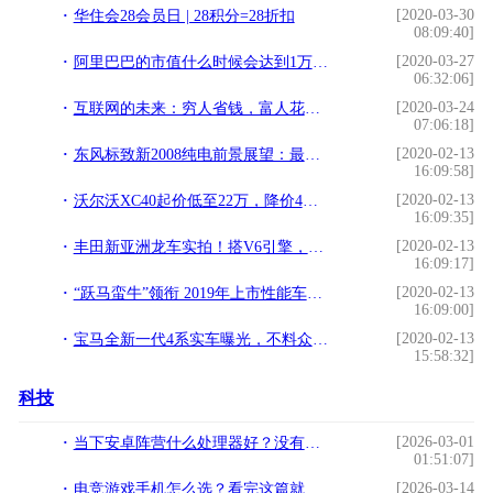
[2020-03-30
华住会28会员日 | 28积分=28折扣
08:09:40]
[2020-03-27
阿里巴巴的市值什么时候会达到1万亿美元？
06:32:06]
[2020-03-24
互联网的未来：穷人省钱，富人花钱省时间
07:06:18]
[2020-02-13
东风标致新2008纯电前景展望：最大功率120kw 或售15万元起
16:09:58]
[2020-02-13
沃尔沃XC40起价低至22万，降价4万，销量能否赶上奥迪Q3？
16:09:35]
[2020-02-13
丰田新亚洲龙车实拍！搭V6引擎，运动外观设计，还怕开它显老气？
16:09:17]
[2020-02-13
“跃马蛮牛”领衔 2019年上市性能车盘点
16:09:00]
[2020-02-13
宝马全新一代4系实车曝光，不料众人受不了了
15:58:32]
科技
[2026-03-01
当下安卓阵营什么处理器好？没有最完美，只有更实用
01:51:07]
[2026-03-14
电竞游戏手机怎么选？看完这篇就有答案了