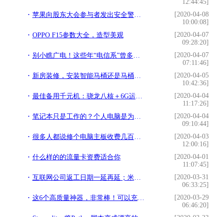
12:44:45]
[2020-04-08
苹果向股东大会参与者发出安全警告 iPhone销量中国受挫
10:00:08]
[2020-04-07
OPPO F15参数大全，造型美观
09:28:20]
[2020-04-07
别小瞧广电！这些年“电信系”曾多次败给“广电系”
07:11:46]
[2020-04-05
新房装修，安装智能马桶还是马桶盖？5个方面一对比，这种更合适
10:42:36]
[2020-04-04
最佳备用千元机：骁龙八核＋6G运存＋5000毫安
11:17:26]
[2020-04-04
笔记本只是工作的？个人电脑是为个人而生的！
09:10:44]
[2020-04-03
很多人都说修个电脑主板收费几百块钱很贵，你看到别人付出了吗？
12:00:16]
[2020-04-01
什么样的的流量卡资费适合你
11:07:45]
[2020-03-31
互联网公司返工日期一延再延；米兰时装周声援中国
06:33:25]
[2020-03-29
这6个高质量神器，非常棒！可以充实你无聊的生活
06:46:20]