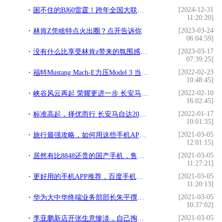
[2024-12-31
困不住的BJ60雷霆！跨年全国大联考，魔核电驱“猛”闯年关！
11:20:20]
[2023-03-24
林肯Z凭啥特点火出圈？点开告诉你
06:04:59]
[2023-03-17
没有什么比享受林肯z带来的氛围感更舒适的了！
07:39:25]
[2022-02-23
福特Mustang Mach-E力压Model 3 当选最佳电动车
10:48:45]
[2022-02-10
峡谷风云再起 荣耀更进一步 长安马自达人民电竞超级联赛王者荣耀挑战赛（PPL）决赛前瞻
16:02:45]
[2022-01-17
标准高起，择优而行 长安马自达2022服务升级
10:01:35]
[2021-03-05
旅行最强攻略，如何用这些手机APP轻松搞定整个自由行~!
12:01:15]
[2021-03-05
居然有比8848还贵的国产手机，售价超过一万元，最终价格不敢恭维!
11:27:21]
[2021-03-05
更好用的手机APP推荐，百度手机输入法语音识别更强大!
11:20:13]
[2021-03-05
华为大中华终端业务部部长朱平撰文：没有固定赛道的比拼!
10:37:02]
[2021-03-05
李亚鹏新店开张生意惨淡，自己掏腰包请客会友，胡子拉碴星味全无!