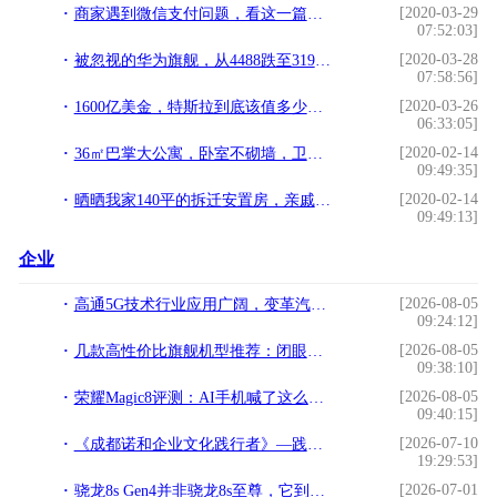
[2020-03-29
商家遇到微信支付问题，看这一篇就解决了
07:52:03]
[2020-03-28
被忽视的华为旗舰，从4488跌至3198，麒麟980＋8GB＋三星屏！
07:58:56]
[2020-03-26
1600亿美金，特斯拉到底该值多少钱？
06:33:05]
[2020-02-14
36㎡巴掌大公寓，卧室不砌墙，卫生间不到3㎡！比住大房子还宽敞
09:49:35]
[2020-02-14
晒晒我家140平的拆迁安置房，亲戚羡慕不已，我却高兴不起来
09:49:13]
企业
[2026-08-05
高通5G技术行业应用广阔，变革汽车使用体验
09:24:12]
[2026-08-05
几款高性价比旗舰机型推荐：闭眼入，不踩坑
09:38:10]
[2026-08-05
荣耀Magic8评测：AI手机喊了这么多年，这台终于像个“管家”了
09:40:15]
[2026-07-10
《成都诺和企业文化践行者》—践行文化，榜样力量
19:29:53]
[2026-07-01
骁龙8s Gen4并非骁龙8s至尊，它到底是一款怎样的芯片？