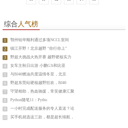
综合
人气榜
鄂州铂华顺利通过多项NCCL室间
1
镇江开野！北京越野 “你行你上”
2
野超大挑战火热开赛 越野硬核实力
3
女车主秋日出游 小鹏G3i和比亚
4
与BJ40燃油共度温情冬至，北京
5
野超东莞站硬核越野狂欢，BJ40
6
守望相助，热血驰援，常笑健康汇聚
7
Python随笔11：Pytho
8
一小时完成配送服务的专人直送？论
9
买手机就选这三款，都是超长续航，
10