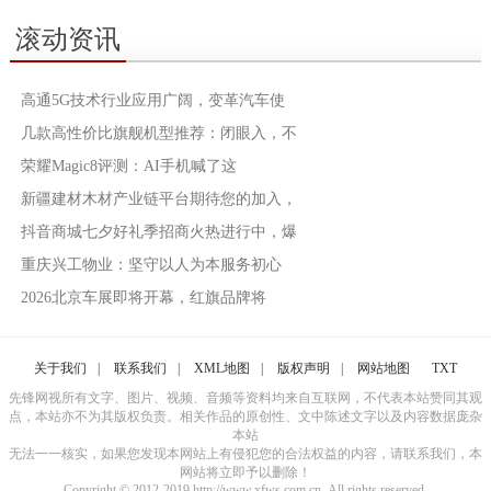
滚动资讯
高通5G技术行业应用广阔，变革汽车使
几款高性价比旗舰机型推荐：闭眼入，不
荣耀Magic8评测：AI手机喊了这
新疆建材木材产业链平台期待您的加入，
抖音商城七夕好礼季招商火热进行中，爆
重庆兴工物业：坚守以人为本服务初心
2026北京车展即将开幕，红旗品牌将
关于我们
|
联系我们
|
XML地图
|
版权声明
|
网站地图
TXT
先锋网视所有文字、图片、视频、音频等资料均来自互联网，不代表本站赞同其观
点，本站亦不为其版权负责。相关作品的原创性、文中陈述文字以及内容数据庞杂
本站
无法一一核实，如果您发现本网站上有侵犯您的合法权益的内容，请联系我们，本
网站将立即予以删除！
Copyright © 2012-2019 http://www.xfws.com.cn, All rights reserved.