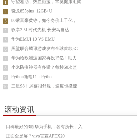
守望相助，热血驰援，常笑健康汇聚
1
骁龙855plus+12GB+U
2
80后富豪黄铮，如今身价上千亿，
3
驭享2.5L时代先机 长安马自达
4
华为EMUI 10 VS EMU
5
黑鲨联合腾讯游戏发布全球首款5G
6
华为给欧洲这国家再投15亿！助力
7
小米防疫神器有多猛？每秒50次监
8
Python随笔11：Pytho
9
三星S8！屏幕很舒服，速度也挺流
10
滚动资讯
口碑最好的3款华为手机，各有所长，入
正面全是屏？vivo官宣APEX20