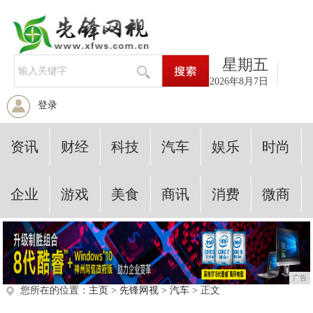
星期五
2026年8月7日
登录
资讯
财经
科技
汽车
娱乐
时尚
企业
游戏
美食
商讯
消费
微商
广告
您所在的位置：
主页
>
先锋网视
>
汽车
> 正文