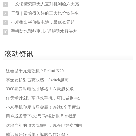
一文读懂紫燕无人直升机测绘六大亮
7
干货｜最值得关注的三大比价软件生
8
小米推出半价换电池，最低49元起
9
手机防水那些事儿~详解防水解决方
10
滚动资讯
这会是千元最强机？Redmi K20
享受硬核射击爽快感！Switch超高
3000毫安时电池才够格！六款超长续
任天堂计划进军游戏手机，可以做到与S
小米手机印度市场称霸！连续8个季度出
用户或设置了QQ号码/辅助帐号查找限
这部当年的顶级旗舰机，现在已经卖到白
腾讯音乐娱乐集团战略合作CoMix