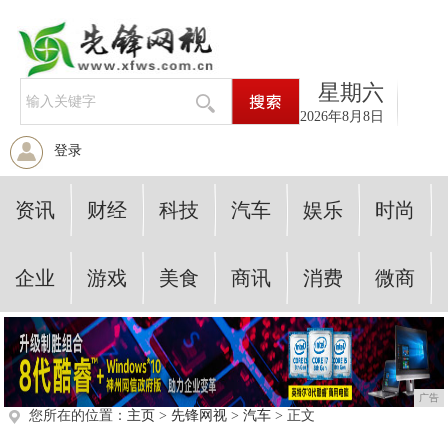
星期六
2026年8月8日
登录
资讯
财经
科技
汽车
娱乐
时尚
企业
游戏
美食
商讯
消费
微商
广告
您所在的位置：
主页
>
先锋网视
>
汽车
> 正文