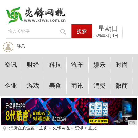
星期日
2026年8月9日
登录
资讯
财经
科技
汽车
娱乐
时尚
企业
游戏
美食
商讯
消费
微商
广告
您所在的位置：
主页
>
先锋网视
>
资讯
> 正文