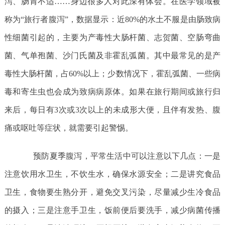
泻、肠胃不适……身边很多人对此深有体会。在医学领域被
称为“旅行者腹泻”，数据显示：近80%的水土不服是由肠致病
性细菌引起的，主要为产毒性大肠杆菌、志贺菌、空肠弯曲
菌、气单孢菌、沙门氏菌及非霍乱弧菌。其中最常见的是产
毒性大肠杆菌，占60%以上；少数情况下，霍乱弧菌、一些病
毒和寄生虫也会成为致病病原体。如果在旅行期间或旅行归
来后，每日有3次或3次以上的未成形大便，且伴有发热、腹
痛或呕吐等症状，就需要引起警惕。
预防夏季腹泻，平常生活中可以注意以下几点：一是
注意饮用水卫生，不饮生水，确保水源安全；二是讲究食品
卫生，食物要生熟分开，避免交叉污染，尽量减少生冷食品
的摄入；三是注意手卫生，饭前便后要洗手，减少病菌传播