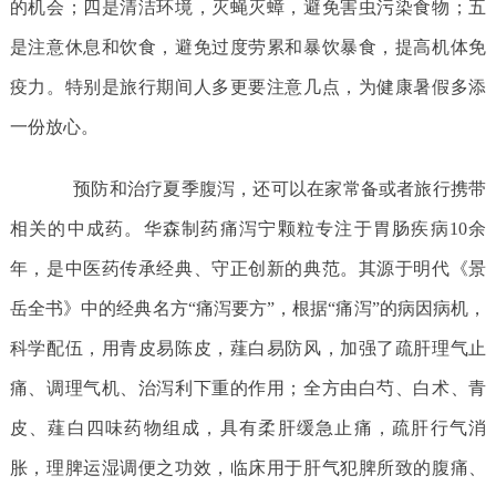
的机会；四是清洁环境，灭蝇灭蟑，避免害虫污染食物；五
是注意休息和饮食，避免过度劳累和暴饮暴食，提高机体免
疫力。特别是旅行期间人多更要注意几点，为健康暑假多添
一份放心。
预防和治疗夏季腹泻，还可以在家常备或者旅行携带
相关的中成药。华森制药痛泻宁颗粒专注于胃肠疾病10余
年，是中医药传承经典、守正创新的典范。其源于明代《景
岳全书》中的经典名方“痛泻要方”，根据“痛泻”的病因病机，
科学配伍，用青皮易陈皮，薤白易防风，加强了疏肝理气止
痛、调理气机、治泻利下重的作用；全方由白芍、白术、青
皮、薤白四味药物组成，具有柔肝缓急止痛，疏肝行气消
胀，理脾运湿调便之功效，临床用于肝气犯脾所致的腹痛、