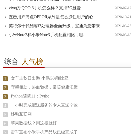
vivo的iQOO 3手机怎么样？支持5G显爱
2020-07-17
直击用户痛点OPPOR系列是怎么抓住用户的心
2020-10-21
英特尔十代酷睿i7处理器全面升级，宝通为您带来
2021-03-23
小米Note2和小米Note3手机配置相比，哪
2020-08-18
综合
人气榜
女车主秋日出游 小鹏G3i和比亚
1
守望相助，热血驰援，常笑健康汇聚
2
Python随笔11：Pytho
3
一小时完成配送服务的专人直送？论
4
移动互联网
5
苹果数据线？用这根就好
6
雷军宣布小米手机产品线已经完成了
7