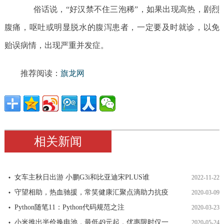
俗话说，“好汉禁不住三泡稀”，如果出现高热，剧烈
腹痛，呕吐或明显脱水的腹泻患者，一定要及时就诊，以免
贻误病情，出现严重并发症。
推荐阅读：
旗龙网
相关新闻
女车主秋日出游 小鹏G3i和比亚迪宋PLUS谁
2022-11-22
守望相助，热血驰援，常笑健康汇聚点滴助力抗疫
2020-03-09
Python随笔11：Python代码规范之注
2020-03-23
小米推出半价换电池，最低49元起，优惠限时仅一
2020-05-24