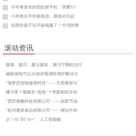
今年将发布的四款新手机：荣耀V3
8
小米推出半价换电池，最低49元起
9
别再给孩子玩平板电脑了！中消协警
10
滚动资讯
腹痛、腹泻…夏日频发，痛泻宁颗粒治疗
施耐德电气以AI加持预测性维护解决方
“瑞梦思智能健康科技”——天然奢材与
嗓子疼？喉咙长“泡泡”？华森制药甘桔
“西安索畅科技有限公司”——创新节油
“杭州鹿鼎食品有限公司”——潮汕牛肉
从“+AI”到“AI+”：人工智能赋