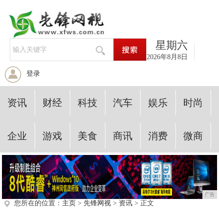
星期六
2026年8月8日
登录
资讯
财经
科技
汽车
娱乐
时尚
企业
游戏
美食
商讯
消费
微商
广告
您所在的位置：
主页
>
先锋网视
>
资讯
> 正文