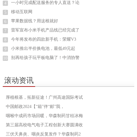
一小时完成配送服务的专人直送？论
4
移动互联网
5
苹果数据线？用这根就好
6
雷军宣布小米手机产品线已经完成了
7
今年将发布的四款新手机：荣耀V3
8
小米推出半价换电池，最低49元起
9
别再给孩子玩平板电脑了！中消协警
10
滚动资讯
厚植根基，拓新征途！广州高途国际考试
中国邮政2024【“箱”伴“邮”我，
咽喉中成药市场回暖，华森制药甘桔冰梅
第三届高校电气电子工程创新大赛圆满收
三伏天鼻炎、咽炎反复发作？华森制药2