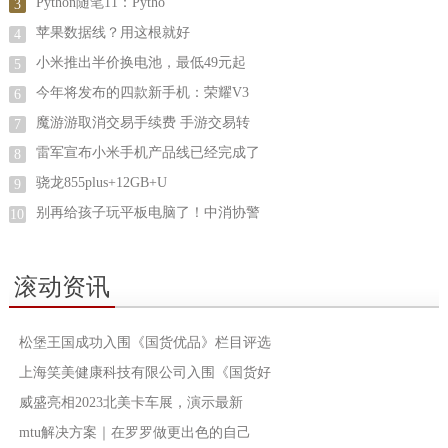
Python随笔11：Pytho
3
苹果数据线？用这根就好
4
小米推出半价换电池，最低49元起
5
今年将发布的四款新手机：荣耀V3
6
魔游游取消交易手续费 手游交易转
7
雷军宣布小米手机产品线已经完成了
8
骁龙855plus+12GB+U
9
别再给孩子玩平板电脑了！中消协警
10
滚动资讯
松堡王国成功入围《国货优品》栏目评选
上海笑美健康科技有限公司入围《国货好
威盛亮相2023北美卡车展，演示最新
mtu解决方案｜在罗罗做更出色的自己