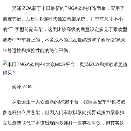
奕泽IZOA基于丰田最新的TNGA架构打造而来，应用了
前麦弗逊、后E型多连杆式独立悬架系统，并带有尺寸不小
的“工”字型前副车架，这类比较高级的底盘设定多见于紧凑型
或者中型车身上的，不吝成本的底盘最终造就了奕泽IZOA乘
坐舒适性和操控性能的绝佳平衡。
奕泽IZOA
探歌诞生于大众最新的MQB平台，探歌高配车型也搭载
多连杆独立后悬架，但因入门车款以纵向托臂式扭力梁非独
立后悬架取代了本该出现的多连杆一直存在争议，但其实这