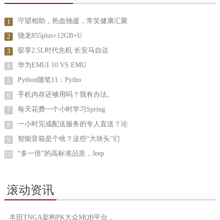
守望相助，热血驰援，常笑健康汇聚
1
骁龙855plus+12GB+U
2
驭享2.5L时代先机 长安马自达
3
华为EMUI 10 VS EMU
4
Python随笔11：Pytho
5
手机内存还够用吗？我有办法。
6
每天花费一个小时学习Spring
7
一小时完成配送服务的专人直送？论
8
智能音箱是个啥？这些“大块头”们
9
“多一倍”的高标准品质，Jeep
10
滚动资讯
丰田TNGA架构PK大众MQB平台，