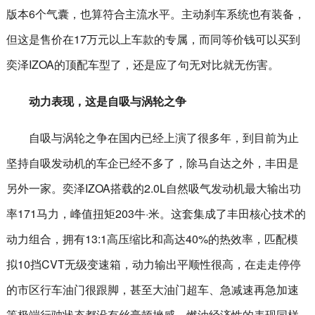
版本6个气囊，也算符合主流水平。主动刹车系统也有装备，
但这是售价在17万元以上车款的专属，而同等价钱可以买到
奕泽IZOA的顶配车型了，还是应了句无对比就无伤害。
动力表现，这是自吸与涡轮之争
自吸与涡轮之争在国内已经上演了很多年，到目前为止
坚持自吸发动机的车企已经不多了，除马自达之外，丰田是
另外一家。奕泽IZOA搭载的2.0L自然吸气发动机最大输出功
率171马力，峰值扭矩203牛·米。这套集成了丰田核心技术的
动力组合，拥有13:1高压缩比和高达40%的热效率，匹配模
拟10挡CVT无级变速箱，动力输出平顺性很高，在走走停停
的市区行车油门很跟脚，甚至大油门超车、急减速再急加速
等极端行驶状态都没有丝毫顿挫感，燃油经济性的表现同样