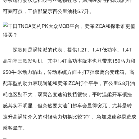
可圈可点，工信部显示百公里油耗5.7升。
探歌则是涡轮派的代表，提供1.2T、1.4T低功率、1.4T
高功率三款发动机，其中1.4T高功率版本也只带来150马力和
250牛·米动力输出，传动系统方面主打7挡双离合变速箱。高
配车型的动力表现尚能和奕泽IZOA打个平手，百公里5.8升油
耗也区别不大，双离合变速箱换挡很快，平时温柔开车顿挫
感其实不明显，但突然要大油门超车会显得突兀，尤其是转
速升高涡轮介入的时候动力切换比较“冲”， 急加减速容易造成
乘客晕车。