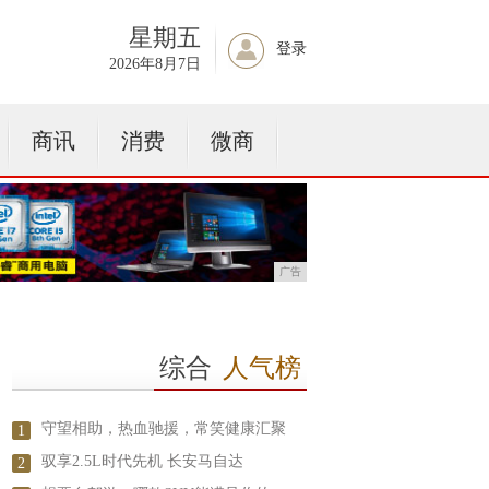
星期五
登录
2026年8月7日
商讯
消费
微商
广告
综合
人气榜
守望相助，热血驰援，常笑健康汇聚
1
驭享2.5L时代先机 长安马自达
2