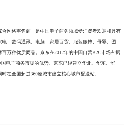
综合网络零售商，是中国电子商务领域受消费者欢迎和具有
家电、数码通讯、电脑、家居百货、服装服饰、母婴、图
百万种优质商品。京东在2012年的中国自营B2C市场占据
中国电子商务市场的优势。京东已经建立华北、华东、华
时在全国超过360座城市建立核心城市配送站。