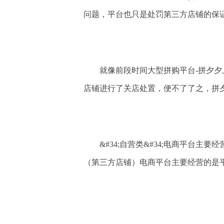
问题，平台也只是处罚第三方店铺的保
就像前段时间大型拼购平台-拼夕
店铺进行了关店处置，便不了了之，拼
&#34;自营类&#34;电商平台主要
（第三方店铺）电商平台主要经营的是