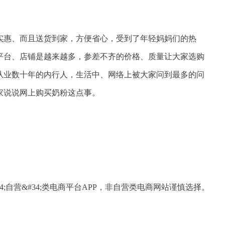
实惠、而且送货到家，方便省心，受到了年轻妈妈们的热
平台、店铺是越来越多，参差不齐的价格、质量让大家选购
从业数十年的内行人，生活中、网络上被大家问到最多的问
家说说网上购买奶粉这点事。
4;自营&#34;类电商平台APP，非自营类电商网站谨慎选择。