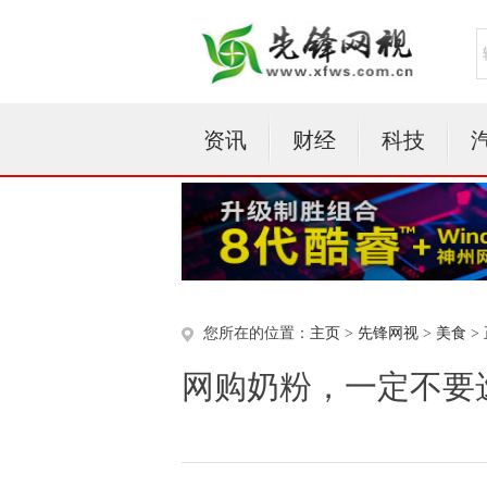
资讯
财经
科技
您所在的位置：
主页
>
先锋网视
>
美食
>
网购奶粉，一定不要