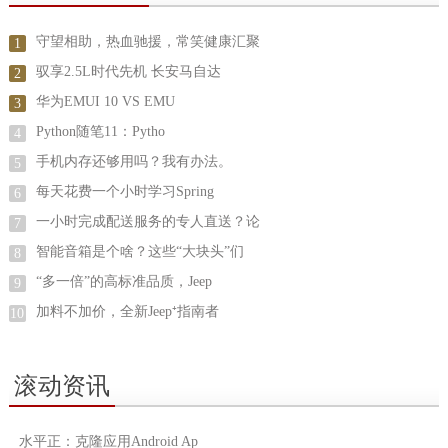
守望相助，热血驰援，常笑健康汇聚
1
驭享2.5L时代先机 长安马自达
2
华为EMUI 10 VS EMU
3
Python随笔11：Pytho
4
手机内存还够用吗？我有办法。
5
每天花费一个小时学习Spring
6
一小时完成配送服务的专人直送？论
7
智能音箱是个啥？这些“大块头”们
8
“多一倍”的高标准品质，Jeep
9
加料不加价，全新Jeep⁺指南者
10
滚动资讯
水平正：克隆应用Android Ap