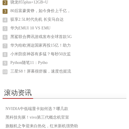
骁龙855plus+12GB+U
2
80后富豪黄铮，如今身价上千亿，
3
驭享2.5L时代先机 长安马自达
4
华为EMUI 10 VS EMU
5
黑鲨联合腾讯游戏发布全球首款5G
6
华为给欧洲这国家再投15亿！助力
7
小米防疫神器有多猛？每秒50次监
8
Python随笔11：Pytho
9
三星S8！屏幕很舒服，速度也挺流
10
滚动资讯
NVIDIA中低端显卡如何选？哪几款
黑科技先驱！vivo第三代概念机官宣
旗舰机之争迎来白热化，红米新机强势助