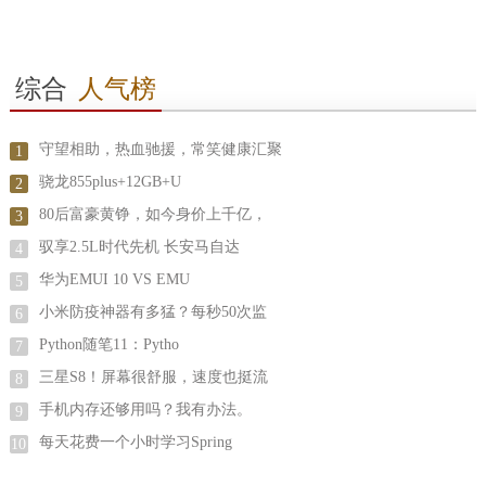
综合
人气榜
守望相助，热血驰援，常笑健康汇聚
1
骁龙855plus+12GB+U
2
80后富豪黄铮，如今身价上千亿，
3
驭享2.5L时代先机 长安马自达
4
华为EMUI 10 VS EMU
5
小米防疫神器有多猛？每秒50次监
6
Python随笔11：Pytho
7
三星S8！屏幕很舒服，速度也挺流
8
手机内存还够用吗？我有办法。
9
每天花费一个小时学习Spring
10