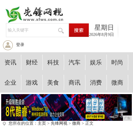
星期日
2026年8月9日
登录
资讯
财经
科技
汽车
娱乐
时尚
企业
游戏
美食
商讯
消费
微商
广告
您所在的位置：
主页
>
先锋网视
>
微商
> 正文