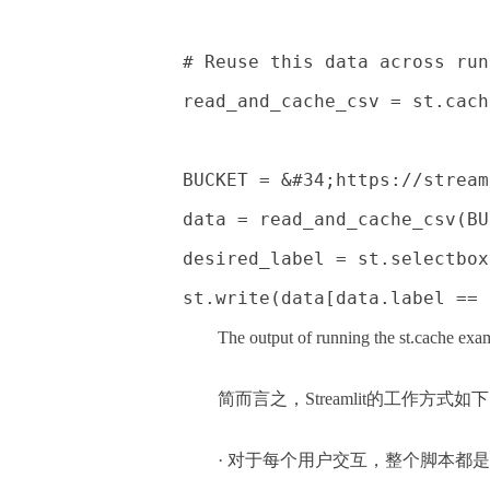
# Reuse this data across run
read_and_cache_csv = st.cach
BUCKET = &#34;https://stream
data = read_and_cache_csv(BU
desired_label = st.selectbox
st.write(data[data.label == 
The output of running the st.cache exa
简而言之，Streamlit的工作方式如
· 对于每个用户交互，整个脚本都