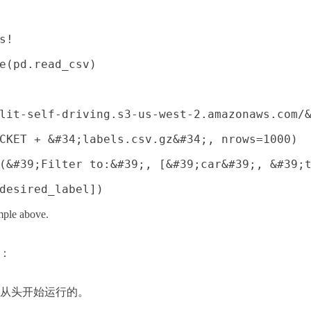
s!
e(pd.read_csv)
lit-self-driving.s3-us-west-2.amazonaws.com/
CKET + &#34;labels.csv.gz&#34;, nrows=1000)
(&#39;Filter to:&#39;, [&#39;car&#39;, &#39;
desired_label])
mple above.
下：
是从头开始运行的。