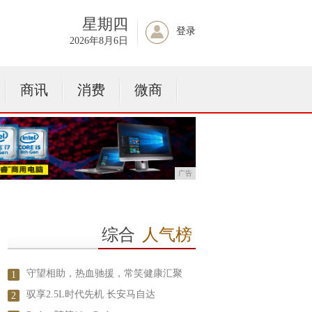
星期四
登录
2026年8月6日
商讯
消费
微商
广告
综合
人气榜
守望相助，热血驰援，常笑健康汇聚
1
驭享2.5L时代先机 长安马自达
2