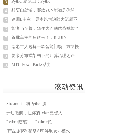
Python随笔11：Pytho
3
想要自驾游，哪款SUV能满足你的
4
途观L车主：原本以为追随大流就不
5
能者当至善，华住大连锁优势赋能全
6
首批车主的反馈来了，BEIJIN
7
给老年人选择一款智能门锁，方便快
8
复杂分布式架构下的计算治理之路
9
MTU PowerPacks助力
10
滚动资讯
Streamlit，将Python脚
开启随航，让你的 Mac 更强大
Python随笔11：Python代
[产品派]8种移动APP导航设计模式