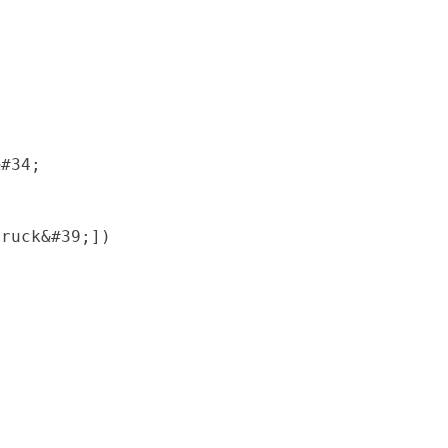
&#34;
truck&#39;])