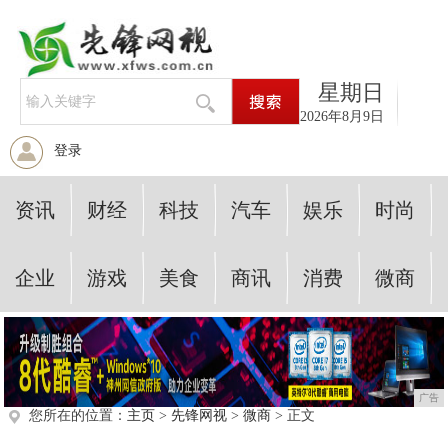
星期日
2026年8月9日
登录
资讯
财经
科技
汽车
娱乐
时尚
企业
游戏
美食
商讯
消费
微商
广告
您所在的位置：
主页
>
先锋网视
>
微商
> 正文