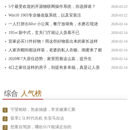
5个最受欢迎的开源物联网操作系统，你选择谁？
2020-03-23
Win10 1903专业修改版系统，以及安装注
2020-03-22
一人打拼出60㎡小公寓，餐厅放墙角，水磨石现浇
2020-02-14
195㎡新中式，玄关门厅就让人羡慕不已
2020-02-14
宜家必买11件好物！用这些好物装出来的家长这样
2020-02-14
人家衣帽间都这样装，老婆的私人衣橱。闺蜜来了都
2020-02-14
2020年7大居住趋势，家里照着这么装，提升生
2020-02-14
4口之家住这样的房子，别提有多幸福，真是让人羡
2020-02-14
综合
人气榜
守望相助，热血驰援，常笑健康汇聚
1
驭享2.5L时代先机 长安马自达
2
想要自驾游，哪款SUV能满足你的
3