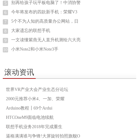
别再给孩子玩平板电脑了！中消协警
5
今年将发布的四款新手机：荣耀V3
6
5个不为人知的高质量办公网站，日
7
大家遗忘的联想手机
8
一文读懂紫燕无人直升机测绘六大亮
9
小米Note2和小米Note3手
10
滚动资讯
世界VR产业大会产业生态分论坛
2000元推荐小米4、一加、荣耀
Arduino教程┃69个Ardui
HTCOneM9面临电池续航
联想手机业务2018年完成重生
逼格满满谁与争锋!大屏旋转拍照旗舰O