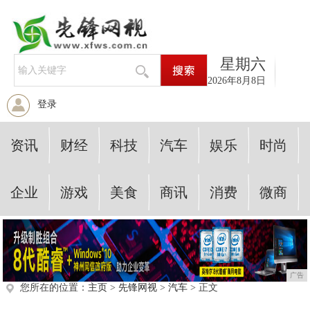
星期六
2026年8月8日
登录
资讯
财经
科技
汽车
娱乐
时尚
企业
游戏
美食
商讯
消费
微商
广告
您所在的位置：
主页
>
先锋网视
>
汽车
> 正文