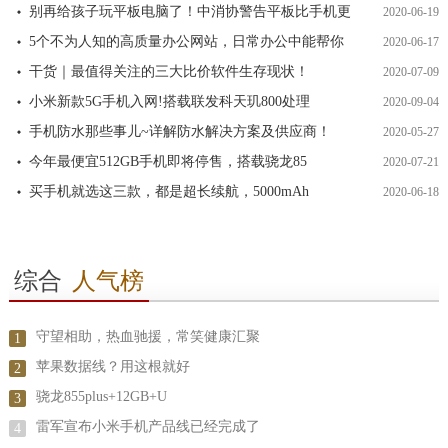
别再给孩子玩平板电脑了！中消协警告平板比手机更
2020-06-19
5个不为人知的高质量办公网站，日常办公中能帮你
2020-06-17
干货｜最值得关注的三大比价软件生存现状！
2020-07-09
小米新款5G手机入网!搭载联发科天玑800处理
2020-09-04
手机防水那些事儿~详解防水解决方案及供应商！
2020-05-27
今年最便宜512GB手机即将停售，搭载骁龙85
2020-07-21
买手机就选这三款，都是超长续航，5000mAh
2020-06-18
综合
人气榜
守望相助，热血驰援，常笑健康汇聚
1
苹果数据线？用这根就好
2
骁龙855plus+12GB+U
3
雷军宣布小米手机产品线已经完成了
4