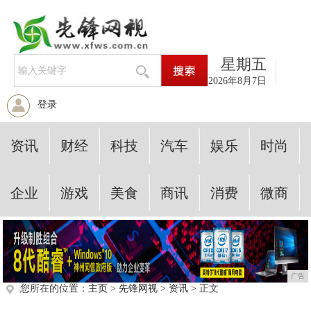
星期五
2026年8月7日
登录
资讯
财经
科技
汽车
娱乐
时尚
企业
游戏
美食
商讯
消费
微商
广告
您所在的位置：
主页
>
先锋网视
>
资讯
> 正文