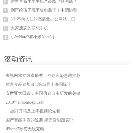
雷军宣布小米手机产品线已经完成了
6
别再给孩子玩平板电脑了！中消协警
7
5个不为人知的高质量办公网站，日
8
大家遗忘的联想手机
9
小米Note2和小米Note3手
10
滚动资讯
央视网水立方直播秀，舒达床垫总裁推荐
紫燕食品参加SFE第32届上海国际连
安世亚太田锋：中国仿真自主研发的关键
2019年iPhone6splus会
一加5T开箱及上手视频抢先看
国产智能手表的逆袭 果壳智能圆表Pr
iPhone7秒变无线充电