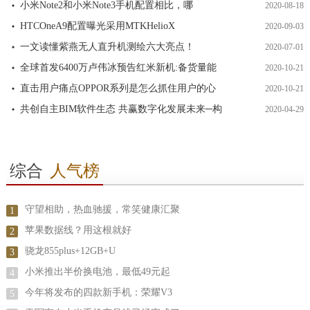
小米Note2和小米Note3手机配置相比，哪
2020-08-18
HTCOneA9配置曝光采用MTKHelioX
2020-09-03
一文读懂紫燕无人直升机测绘六大亮点！
2020-07-01
全球首发6400万卢伟冰预告红米新机:备货量能
2020-10-21
直击用户痛点OPPOR系列是怎么抓住用户的心
2020-10-21
共创自主BIM软件生态 共赢数字化发展未来─构
2020-04-29
综合
人气榜
守望相助，热血驰援，常笑健康汇聚
1
苹果数据线？用这根就好
2
骁龙855plus+12GB+U
3
小米推出半价换电池，最低49元起
4
今年将发布的四款新手机：荣耀V3
5