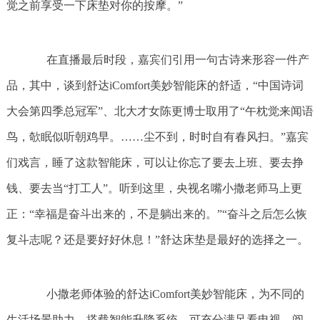
觉之前享受一下床垫对你的按摩。”
在直播最后时段，嘉宾们引用一句古诗来形容一件产
品，其中，谈到舒达iComfort美妙智能床的舒适，“中国诗词
大会第四季总冠军”、北大才女陈更博士取用了“午枕觉来闻语
鸟，欹眠似听朝鸡早。……尘不到，时时自有春风扫。”嘉宾
们戏言，睡了这款智能床，可以让你忘了要去上班、要去挣
钱、要去当“打工人”。听到这里，央视名嘴小撒老师马上更
正：“幸福是奋斗出来的，不是躺出来的。”“奋斗之后怎么恢
复斗志呢？还是要好好休息！”舒达床垫是最好的选择之一。
小撒老师体验的舒达iComfort美妙智能床，为不同的
生活场景助力，搭载智能升降系统，可充分满足看电视、阅