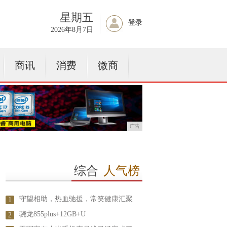
星期五
登录
2026年8月7日
商讯
消费
微商
广告
综合
人气榜
守望相助，热血驰援，常笑健康汇聚
1
骁龙855plus+12GB+U
2