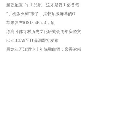
超强配置+军工品质，这才是复工必备笔
“手机版灭霸”来了，搭载顶级屏幕的O
苹果发布iOS13.4Beta4，预
涿鹿卧佛寺村历史文化研究会周年庆暨文
iOS13.3A9至11漏洞即将发布
黑龙江万江酒业十年陈酿白酒：窖香浓郁