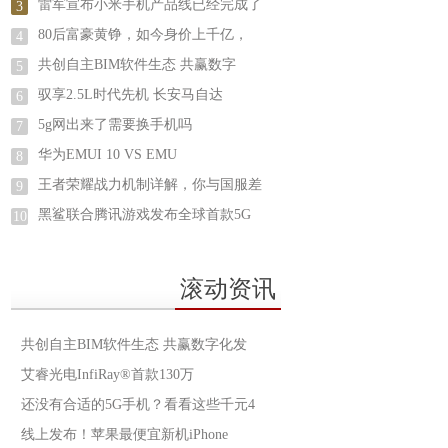
雷军宣布小米手机产品线已经完成了
3
80后富豪黄铮，如今身价上千亿，
4
共创自主BIM软件生态 共赢数字
5
驭享2.5L时代先机 长安马自达
6
5g网出来了需要换手机吗
7
华为EMUI 10 VS EMU
8
王者荣耀战力机制详解，你与国服差
9
黑鲨联合腾讯游戏发布全球首款5G
10
滚动资讯
共创自主BIM软件生态 共赢数字化发
艾睿光电InfiRay®首款130万
还没有合适的5G手机？看看这些千元4
线上发布！苹果最便宜新机iPhone