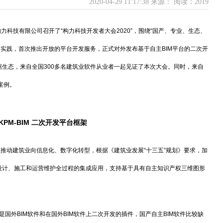
2020-04-29 11:17:38 来源：
阅读：2019
力科技有限公司召开了“构力科技开发者大会2020”，围绕“国产、专业、生态、
的实践，首次推出开放的平台开发服务，正式对外发布基于自主BIM平台的二次开
M数据生态，来自全国300多名建筑业软件从业者一起见证了本次大会。同时，来自
案例。
KPM-BIM 二次开发平台框架
动建筑业向信息化、数字化转型，根据《建筑业发展“十三五”规划》要求，加
察设计、施工和运营维护全过程的集成应用，支持基于具有自主知识产权三维图形
国外BIM软件和在国外BIM软件上二次开发的插件，国产自主BIM软件比较缺