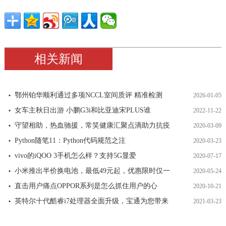
相关新闻
鄂州铂华顺利通过多项NCCL室间质评 精准检测
2026-01-05
女车主秋日出游 小鹏G3i和比亚迪宋PLUS谁
2022-11-22
守望相助，热血驰援，常笑健康汇聚点滴助力抗疫
2020-03-09
Python随笔11：Python代码规范之注
2020-03-23
vivo的iQOO 3手机怎么样？支持5G显爱
2020-07-17
小米推出半价换电池，最低49元起，优惠限时仅一
2020-05-24
直击用户痛点OPPOR系列是怎么抓住用户的心
2020-10-21
英特尔十代酷睿i7处理器全面升级，宝通为您带来
2021-03-23