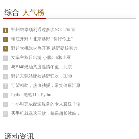
综合
人气榜
鄂州铂华顺利通过多项NCCL室间
1
镇江开野！北京越野 “你行你上”
2
野超大挑战火热开赛 越野硬核实力
3
女车主秋日出游 小鹏G3i和比亚
4
与BJ40燃油共度温情冬至，北京
5
野超东莞站硬核越野狂欢，BJ40
6
守望相助，热血驰援，常笑健康汇聚
7
Python随笔11：Pytho
8
一小时完成配送服务的专人直送？论
9
买手机就选这三款，都是超长续航，
10
滚动资讯