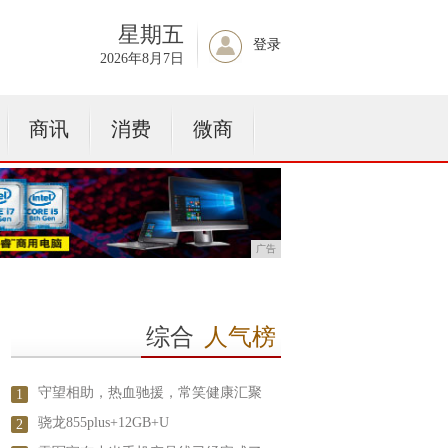
星期五
登录
2026年8月7日
商讯
消费
微商
广告
综合
人气榜
守望相助，热血驰援，常笑健康汇聚
1
骁龙855plus+12GB+U
2