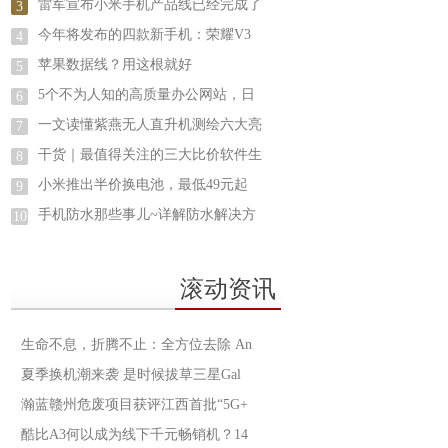
雷军宣布小米手机产品线已经完成了
3
今年将发布的四款新手机：荣耀V3
4
苹果数据线？用这根就好
5
5个不为人知的高质量办公网站，日
6
一文读懂紫燕无人直升机测绘六大亮
7
干货｜最值得关注的三大比价软件生
8
小米推出半价换电池，最低49元起
9
手机防水那些事儿~详解防水解决方
10
滚动资讯
生命不息，折腾不止：全方位去除 An
夏季换机潮来袭 是时候拔草三星Gal
瀚蓝赣州危废项目获评江西首批“5G+
酷比A3何以成为线下千元畅销机？14