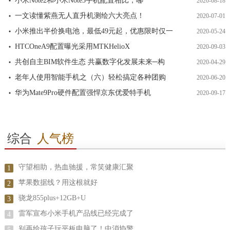
小米Note2和小米Note3手机配置相比，哪
2020-08-18
一文读懂紫燕无人直升机测绘六大亮点！
2020-07-01
小米推出半价换电池，最低49元起，优惠限时仅一
2020-05-24
HTCOneA9配置曝光采用MTKHelioX
2020-09-03
共创自主BIM软件生态 共赢数字化发展未来─构
2020-04-29
老年人使用智能手机之（六）轻松搞定各种团购
2020-06-20
华为Mate9Pro硬件配置强悍京东优爱特手机
2020-09-17
综合
人气榜
守望相助，热血驰援，常笑健康汇聚
1
苹果数据线？用这根就好
2
骁龙855plus+12GB+U
3
雷军宣布小米手机产品线已经完成了
4
别再给孩子玩平板电脑了！中消协警
5