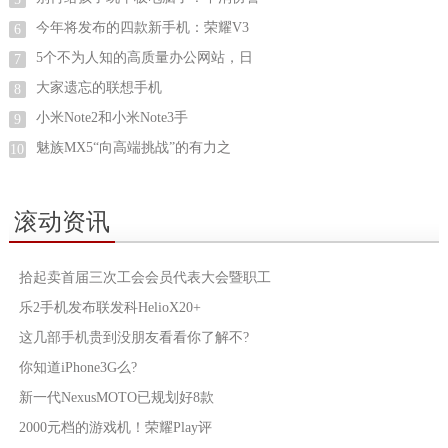
今年将发布的四款新手机：荣耀V3
6
5个不为人知的高质量办公网站，日
7
大家遗忘的联想手机
8
小米Note2和小米Note3手
9
魅族MX5“向高端挑战”的有力之
10
滚动资讯
拾起卖首届三次工会会员代表大会暨职工
乐2手机发布联发科HelioX20+
这几部手机贵到没朋友看看你了解不?
你知道iPhone3G么?
新一代NexusMOTO已规划好8款
2000元档的游戏机！荣耀Play评