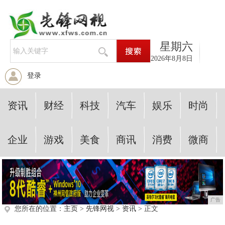
星期六
2026年8月8日
登录
资讯
财经
科技
汽车
娱乐
时尚
企业
游戏
美食
商讯
消费
微商
广告
您所在的位置：
主页
>
先锋网视
>
资讯
> 正文