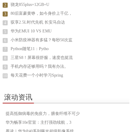
骁龙855plus+12GB+U
2
80后富豪黄铮，如今身价上千亿，
3
驭享2.5L时代先机 长安马自达
4
华为EMUI 10 VS EMU
5
小米防疫神器有多猛？每秒50次监
6
Python随笔11：Pytho
7
三星S8！屏幕很舒服，速度也挺流
8
手机内存还够用吗？我有办法。
9
每天花费一个小时学习Spring
10
滚动资讯
提高抵御病毒的免疫力，膳食纤维不可少
华为畅享10e官宣：主打强劲续航，3
界读｜华为P40系列曝光超级影像系统