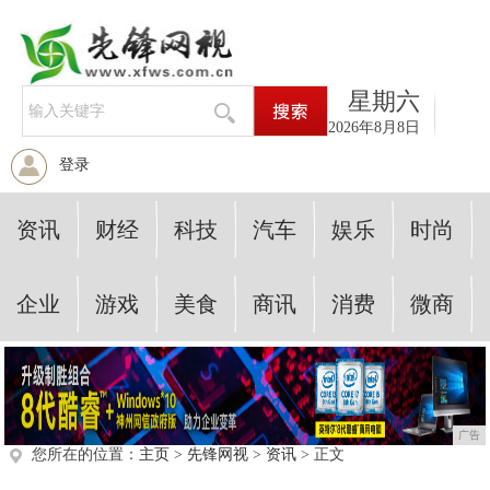
星期六
2026年8月8日
登录
资讯
财经
科技
汽车
娱乐
时尚
企业
游戏
美食
商讯
消费
微商
广告
您所在的位置：
主页
>
先锋网视
>
资讯
> 正文