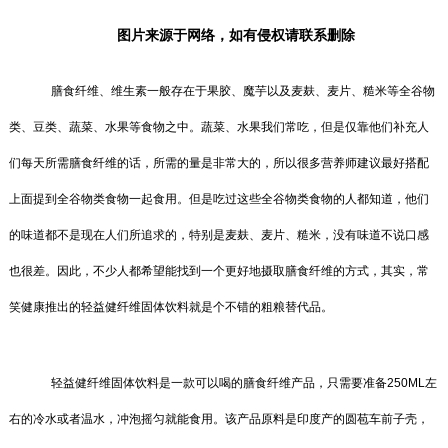
图片来源于网络，如有侵权请联系删除
膳食纤维、维生素一般存在于果胶、魔芋以及麦麸、麦片、糙米等全谷物
类、豆类、蔬菜、水果等食物之中。蔬菜、水果我们常吃，但是仅靠他们补充人
们每天所需膳食纤维的话，所需的量是非常大的，所以很多营养师建议最好搭配
上面提到全谷物类食物一起食用。但是吃过这些全谷物类食物的人都知道，他们
的味道都不是现在人们所追求的，特别是麦麸、麦片、糙米，没有味道不说口感
也很差。因此，不少人都希望能找到一个更好地摄取膳食纤维的方式，其实，常
笑健康推出的轻益健纤维固体饮料就是个不错的粗粮替代品。
轻益健纤维固体饮料是一款可以喝的膳食纤维产品，只需要准备250ML左
右的冷水或者温水，冲泡摇匀就能食用。该产品原料是印度产的圆苞车前子壳，