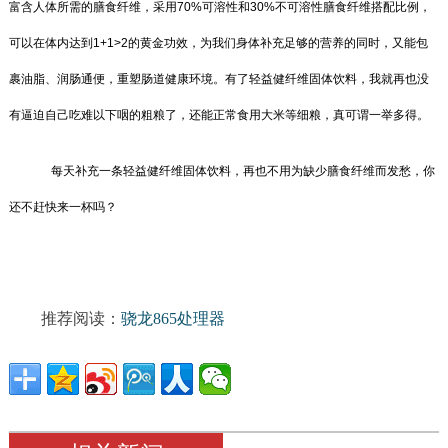
富含人体所需的膳食纤维，采用70%可溶性和30%不可溶性膳食纤维搭配比例，
可以在体内达到1+1>2的黄金功效，为我们身体补充足够的营养的同时，又能包
裹油脂、润肠通便，重塑肠道健康环境。有了轻益健纤维固体饮料，我就再也没
有逼迫自己吃难以下咽的粗粮了，还能正常食用大米等细粮，真可谓一举多得。
每天补充一条轻益健纤维固体饮料，再也不用为缺少膳食纤维而发愁，你
还不赶快来一杯吗？
推荐阅读：
骁龙865处理器