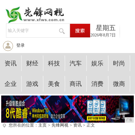
星期五
2026年8月7日
登录
资讯
财经
科技
汽车
娱乐
时尚
企业
游戏
美食
商讯
消费
微商
广告
您所在的位置：
主页
>
先锋网视
>
资讯
> 正文