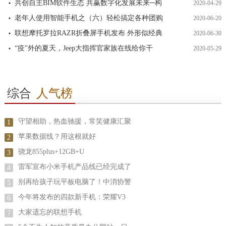
共创自主BIM软件生态 共赢数字化发展未来─构
2020-04-29
老年人使用智能手机之（六）轻松搞定各种团购
2020-06-20
联想摩托罗拉RAZR折叠屏手机发布 外形似经典
2020-06-30
“疫”外的夏天，Jeep大指挥官家族在线给你干
2020-05-29
综合
人气榜
守望相助，热血驰援，常笑健康汇聚
1
苹果数据线？用这根就好
2
骁龙855plus+12GB+U
3
雷军宣布小米手机产品线已经完成了
4
别再给孩子玩平板电脑了！中消协警
5
今年将发布的四款新手机：荣耀V3
6
大家遗忘的联想手机
7