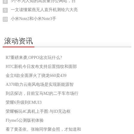
5个不为人知的高质量办公网站，日
8
一文读懂紫燕无人直升机测绘六大亮
9
小米Note2和小米Note3手
10
滚动资讯
R7重磅来袭,OPPO这次玩什么?
HTC新机今日发布支持后置指纹和面部
金立8款全面屏火了骁龙660卖439
A370助力云南风电场是实现新能源智
到店探访，目前宝马M2的二手车市场行
荣耀6升级到EMUI3
荣耀畅玩4C真机上手图:与ID无边框
Flyme5公测版初体验
看了黄圣依、张翰同学聚会照，才知道和