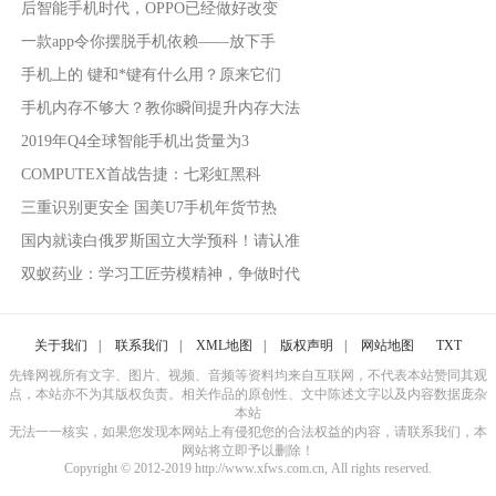
后智能手机时代，OPPO已经做好改变
一款app令你摆脱手机依赖——放下手
手机上的 键和*键有什么用？原来它们
手机内存不够大？教你瞬间提升内存大法
2019年Q4全球智能手机出货量为3
COMPUTEX首战告捷：七彩虹黑科
三重识别更安全 国美U7手机年货节热
国内就读白俄罗斯国立大学预科！请认准
双蚁药业：学习工匠劳模精神，争做时代
关于我们
|
联系我们
|
XML地图
|
版权声明
|
网站地图
TXT
先锋网视所有文字、图片、视频、音频等资料均来自互联网，不代表本站赞同其观
点，本站亦不为其版权负责。相关作品的原创性、文中陈述文字以及内容数据庞杂
本站
无法一一核实，如果您发现本网站上有侵犯您的合法权益的内容，请联系我们，本
网站将立即予以删除！
Copyright © 2012-2019 http://www.xfws.com.cn, All rights reserved.