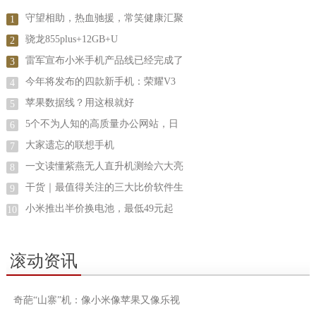
守望相助，热血驰援，常笑健康汇聚
1
骁龙855plus+12GB+U
2
雷军宣布小米手机产品线已经完成了
3
今年将发布的四款新手机：荣耀V3
4
苹果数据线？用这根就好
5
5个不为人知的高质量办公网站，日
6
大家遗忘的联想手机
7
一文读懂紫燕无人直升机测绘六大亮
8
干货｜最值得关注的三大比价软件生
9
小米推出半价换电池，最低49元起
10
滚动资讯
奇葩“山寨”机：像小米像苹果又像乐视