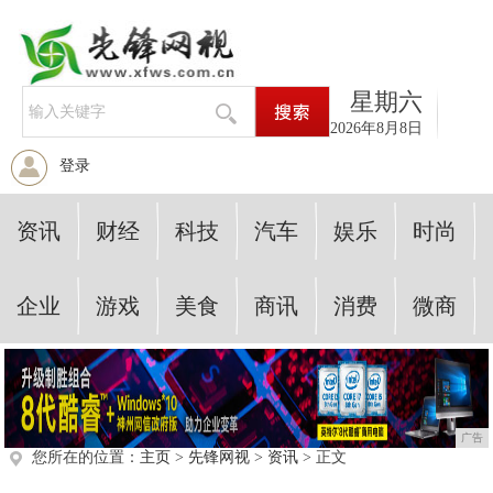
星期六
2026年8月8日
登录
资讯
财经
科技
汽车
娱乐
时尚
企业
游戏
美食
商讯
消费
微商
广告
您所在的位置：
主页
>
先锋网视
>
资讯
> 正文