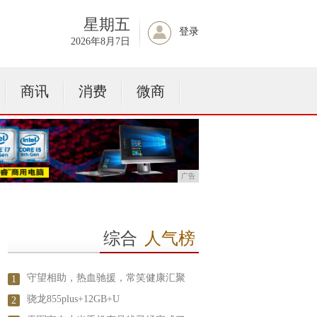
星期五
登录
2026年8月7日
商讯
消费
微商
广告
综合
人气榜
守望相助，热血驰援，常笑健康汇聚
1
骁龙855plus+12GB+U
2