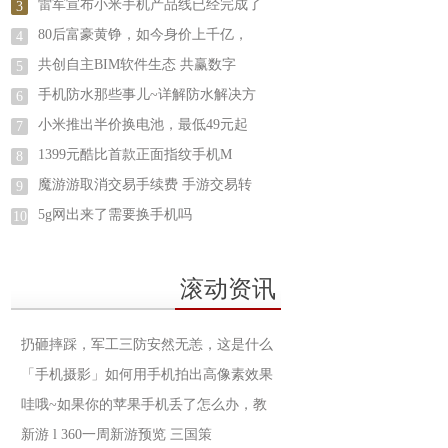
雷军宣布小米手机产品线已经完成了
3
80后富豪黄铮，如今身价上千亿，
4
共创自主BIM软件生态 共赢数字
5
手机防水那些事儿~详解防水解决方
6
小米推出半价换电池，最低49元起
7
1399元酷比首款正面指纹手机M
8
魔游游取消交易手续费 手游交易转
9
5g网出来了需要换手机吗
10
滚动资讯
扔砸摔踩，军工三防安然无恙，这是什么
「手机摄影」如何用手机拍出高像素效果
哇哦~如果你的苹果手机丢了怎么办，教
新游 l 360一周新游预览 三国策