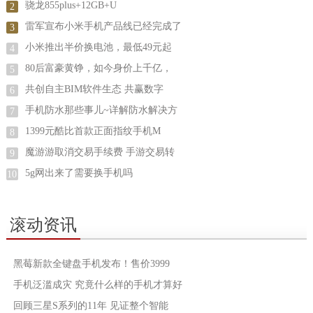
骁龙855plus+12GB+U
2
雷军宣布小米手机产品线已经完成了
3
小米推出半价换电池，最低49元起
4
80后富豪黄铮，如今身价上千亿，
5
共创自主BIM软件生态 共赢数字
6
手机防水那些事儿~详解防水解决方
7
1399元酷比首款正面指纹手机M
8
魔游游取消交易手续费 手游交易转
9
5g网出来了需要换手机吗
10
滚动资讯
黑莓新款全键盘手机发布！售价3999
手机泛滥成灾 究竟什么样的手机才算好
回顾三星S系列的11年 见证整个智能