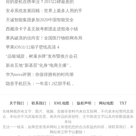
你的爱机在榜单没？2015口碑最差的
安卓系统发展回顾：世界上最多人用的手
天诚智能集团参加2020中国智能安全
西藏浪卡子县文旅考察团走进殷港小镇
乘风破浪的信尚安！全国医疗物联网布局
苹果iOS11/12扇子壁纸高清 4
“品银城甜，树瀑乡牌”发布暨推介会召
新余五地“新基层”化身“电商主播”，
华为nova评测：你值得拥有的时尚潮
隐形手机巨头：一年卖1.2亿部手机，
关于我们
|
联系我们
|
XML地图
|
版权声明
|
网站地图
TXT
先锋网视所有文字、图片、视频、音频等资料均来自互联网，不代表本站赞同其观
点，本站亦不为其版权负责。相关作品的原创性、文中陈述文字以及内容数据庞杂
本站
无法一一核实，如果您发现本网站上有侵犯您的合法权益的内容，请联系我们，本
网站将立即予以删除！