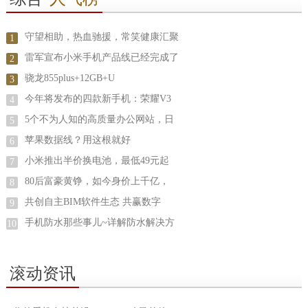
守望相助，热血驰援，常笑健康汇聚
1
雷军宣布小米手机产品线已经完成了
2
骁龙855plus+12GB+U
3
今年将发布的四款新手机：荣耀V3
4
5个不为人知的高质量办公网站，日
5
苹果数据线？用这根就好
6
小米推出半价换电池，最低49元起
7
80后富豪黄铮，如今身价上千亿，
8
共创自主BIM软件生态 共赢数字
9
手机防水那些事儿~详解防水解决方
10
滚动资讯