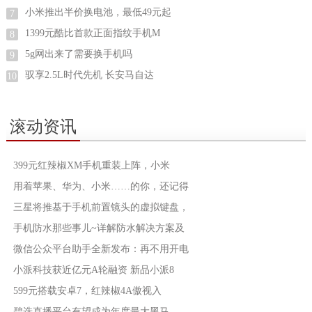
小米推出半价换电池，最低49元起
7
1399元酷比首款正面指纹手机M
8
5g网出来了需要换手机吗
9
驭享2.5L时代先机 长安马自达
10
滚动资讯
399元红辣椒XM手机重装上阵，小米
用着苹果、华为、小米……的你，还记得
三星将推基于手机前置镜头的虚拟键盘，
手机防水那些事儿~详解防水解决方案及
微信公众平台助手全新发布：再不用开电
小派科技获近亿元A轮融资 新品小派8
599元搭载安卓7，红辣椒4A傲视入
碧选直播平台有望成为年度最大黑马 ，