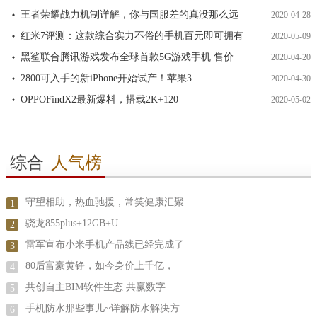
王者荣耀战力机制详解，你与国服差的真没那么远
2020-04-28
红米7评测：这款综合实力不俗的手机百元即可拥有
2020-05-09
黑鲨联合腾讯游戏发布全球首款5G游戏手机 售价
2020-04-20
2800可入手的新iPhone开始试产！苹果3
2020-04-30
OPPOFindX2最新爆料，搭载2K+120
2020-05-02
综合
人气榜
守望相助，热血驰援，常笑健康汇聚
1
骁龙855plus+12GB+U
2
雷军宣布小米手机产品线已经完成了
3
80后富豪黄铮，如今身价上千亿，
4
共创自主BIM软件生态 共赢数字
5
手机防水那些事儿~详解防水解决方
6