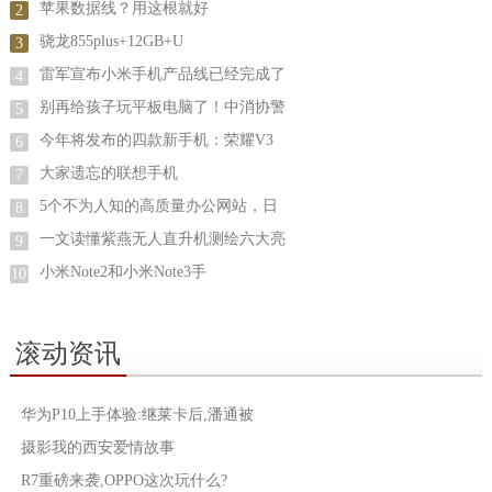
苹果数据线？用这根就好
2
骁龙855plus+12GB+U
3
雷军宣布小米手机产品线已经完成了
4
别再给孩子玩平板电脑了！中消协警
5
今年将发布的四款新手机：荣耀V3
6
大家遗忘的联想手机
7
5个不为人知的高质量办公网站，日
8
一文读懂紫燕无人直升机测绘六大亮
9
小米Note2和小米Note3手
10
滚动资讯
华为P10上手体验:继莱卡后,潘通被
摄影我的西安爱情故事
R7重磅来袭,OPPO这次玩什么?