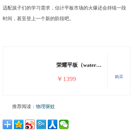
适配孩子们的学习需求，估计平板市场的火爆还会持续一段
时间，甚至登上一个新的阶段吧。
荣耀平板（waterplay防水版）8核芯片 全高清屏 4GB+64GB WiFi版 10.1英寸平板电脑 香槟金
购买
￥1399
推荐阅读：
物理驱蚊