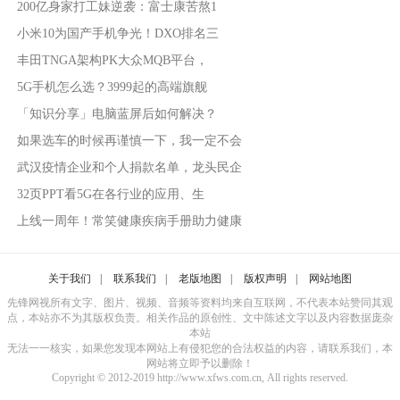
200亿身家打工妹逆袭：富士康苦熬1
小米10为国产手机争光！DXO排名三
丰田TNGA架构PK大众MQB平台，
5G手机怎么选？3999起的高端旗舰
「知识分享」电脑蓝屏后如何解决？
如果选车的时候再谨慎一下，我一定不会
武汉疫情企业和个人捐款名单，龙头民企
32页PPT看5G在各行业的应用、生
上线一周年！常笑健康疾病手册助力健康
关于我们
|
联系我们
|
老版地图
|
版权声明
|
网站地图
先锋网视所有文字、图片、视频、音频等资料均来自互联网，不代表本站赞同其观
点，本站亦不为其版权负责。相关作品的原创性、文中陈述文字以及内容数据庞杂
本站
无法一一核实，如果您发现本网站上有侵犯您的合法权益的内容，请联系我们，本
网站将立即予以删除！
Copyright © 2012-2019 http://www.xfws.com.cn, All rights reserved.