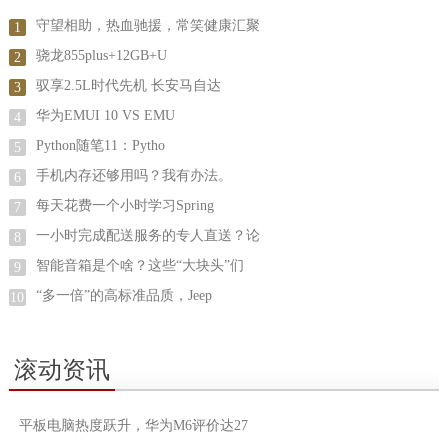
守望相助，热血驰援，常笑健康汇聚
1
骁龙855plus+12GB+U
2
驭享2.5L时代先机 长安马自达
3
华为EMUI 10 VS EMU
4
Python随笔11：Pytho
5
手机内存还够用吗？我有办法。
6
每天花费一个小时学习Spring
7
一小时完成配送服务的专人直送？论
8
智能音箱是个啥？这些“大块头”们
9
“多一倍”的高标准品质，Jeep
10
滚动资讯
平板电脑热度跃升，华为M6评价达27