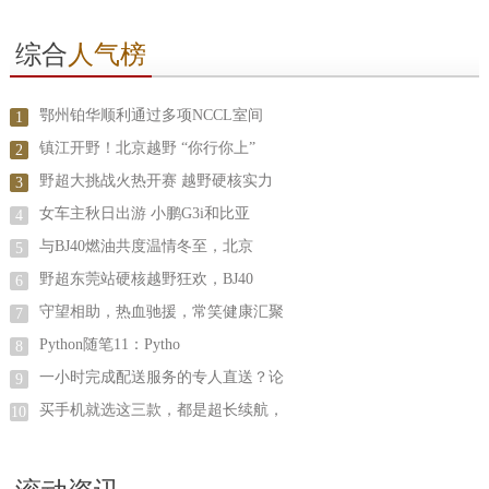
综合
人气榜
鄂州铂华顺利通过多项NCCL室间
1
镇江开野！北京越野 “你行你上”
2
野超大挑战火热开赛 越野硬核实力
3
女车主秋日出游 小鹏G3i和比亚
4
与BJ40燃油共度温情冬至，北京
5
野超东莞站硬核越野狂欢，BJ40
6
守望相助，热血驰援，常笑健康汇聚
7
Python随笔11：Pytho
8
一小时完成配送服务的专人直送？论
9
买手机就选这三款，都是超长续航，
10