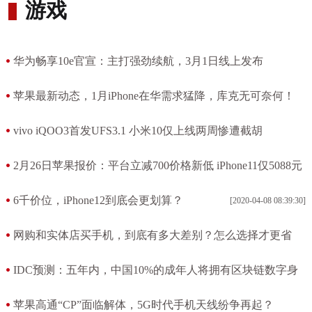
游戏
华为畅享10e官宣：主打强劲续航，3月1日线上发布
[2020-04-10 10:43:20]
苹果最新动态，1月iPhone在华需求猛降，库克无可奈何！
[2020-04-10 06:28:50]
vivo iQOO3首发UFS3.1 小米10仅上线两周惨遭截胡
[2020-04-09 06:21:40]
2月26日苹果报价：平台立减700价格新低 iPhone11仅5088元
[2020-04-08 10:15:46]
6千价位，iPhone12到底会更划算？
[2020-04-08 08:39:30]
网购和实体店买手机，到底有多大差别？怎么选择才更省
钱？
IDC预测：五年内，中国10%的成年人将拥有区块链数字身
[2020-04-07 08:21:18]
份
苹果高通“CP”面临解体，5G时代手机天线纷争再起？