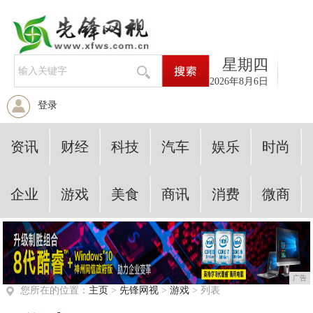
星期四
2026年8月6日
登录
资讯
财经
科技
汽车
娱乐
时尚
企业
游戏
美食
商讯
消费
微商
广告
您所在的位置：
主页
>
先锋网视
>
游戏
> 列表