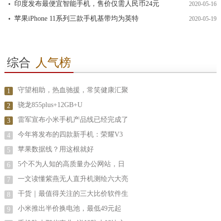
印度发布最便宜智能手机，售价仅需人民币24元
2020-05-16
苹果iPhone 11系列三款手机基带均为英特
2020-05-19
综合
人气榜
守望相助，热血驰援，常笑健康汇聚
1
骁龙855plus+12GB+U
2
雷军宣布小米手机产品线已经完成了
3
今年将发布的四款新手机：荣耀V3
4
苹果数据线？用这根就好
5
5个不为人知的高质量办公网站，日
6
一文读懂紫燕无人直升机测绘六大亮
7
干货｜最值得关注的三大比价软件生
8
小米推出半价换电池，最低49元起
9