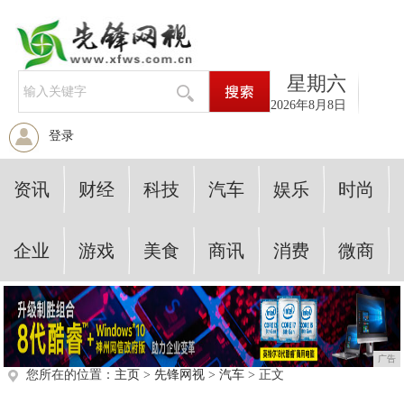
星期六
2026年8月8日
登录
资讯
财经
科技
汽车
娱乐
时尚
企业
游戏
美食
商讯
消费
微商
广告
您所在的位置：
主页
>
先锋网视
>
汽车
> 正文