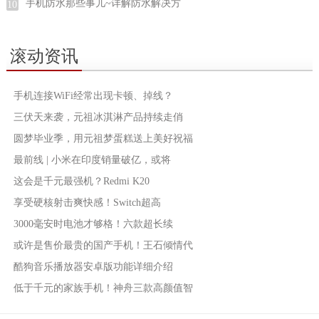
手机防水那些事儿~详解防水解决方
10
滚动资讯
手机连接WiFi经常出现卡顿、掉线？
三伏天来袭，元祖冰淇淋产品持续走俏
圆梦毕业季，用元祖梦蛋糕送上美好祝福
最前线 | 小米在印度销量破亿，或将
这会是千元最强机？Redmi K20
享受硬核射击爽快感！Switch超高
3000毫安时电池才够格！六款超长续
或许是售价最贵的国产手机！王石倾情代
酷狗音乐播放器安卓版功能详细介绍
低于千元的家族手机！神舟三款高颜值智