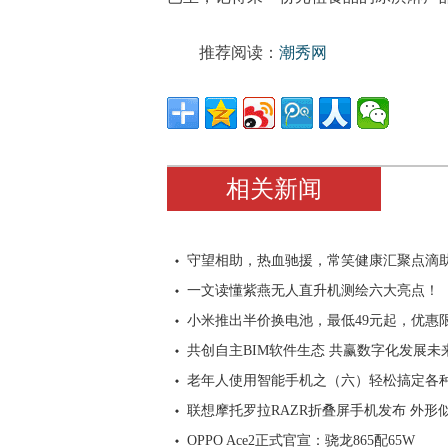
推荐阅读：
潮秀网
相关新闻
守望相助，热血驰援，常笑健康汇聚点滴
一文读懂紫燕无人直升机测绘六大亮点！
小米推出半价换电池，最低49元起，优惠
共创自主BIM软件生态 共赢数字化发展未
老年人使用智能手机之（六）轻松搞定各
联想摩托罗拉RAZR折叠屏手机发布 外形
OPPO Ace2正式官宣：骁龙865配65W