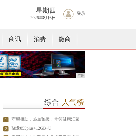
星期四
登录
2026年8月6日
商讯
消费
微商
广告
综合
人气榜
守望相助，热血驰援，常笑健康汇聚
1
骁龙855plus+12GB+U
2