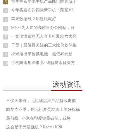
雷军宣布小米手机产品线已经完成了
3
今年将发布的四款新手机：荣耀V3
4
苹果数据线？用这根就好
5
5个不为人知的高质量办公网站，日
6
一文读懂紫燕无人直升机测绘六大亮
7
干货｜最值得关注的三大比价软件生
8
小米推出半价换电池，最低49元起
9
手机防水那些事儿~详解防水解决方
10
滚动资讯
三伏天来袭，元祖冰淇淋产品持续走俏
圆梦毕业季，用元祖梦蛋糕送上美好祝福
最前线 | 小米在印度销量破亿，或将
这会是千元最强机？Redmi K20