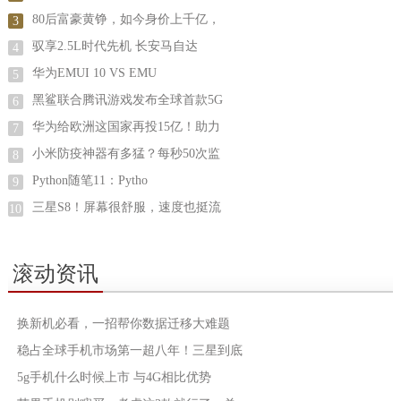
80后富豪黄铮，如今身价上千亿，
3
驭享2.5L时代先机 长安马自达
4
华为EMUI 10 VS EMU
5
黑鲨联合腾讯游戏发布全球首款5G
6
华为给欧洲这国家再投15亿！助力
7
小米防疫神器有多猛？每秒50次监
8
Python随笔11：Pytho
9
三星S8！屏幕很舒服，速度也挺流
10
滚动资讯
换新机必看，一招帮你数据迁移大难题
稳占全球手机市场第一超八年！三星到底
5g手机什么时候上市 与4G相比优势