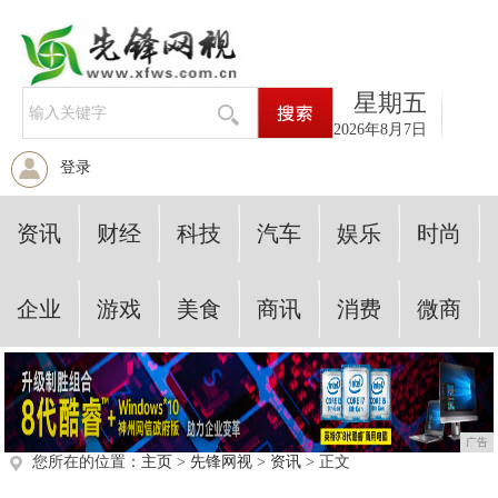
星期五
2026年8月7日
登录
资讯
财经
科技
汽车
娱乐
时尚
企业
游戏
美食
商讯
消费
微商
广告
您所在的位置：
主页
>
先锋网视
>
资讯
> 正文