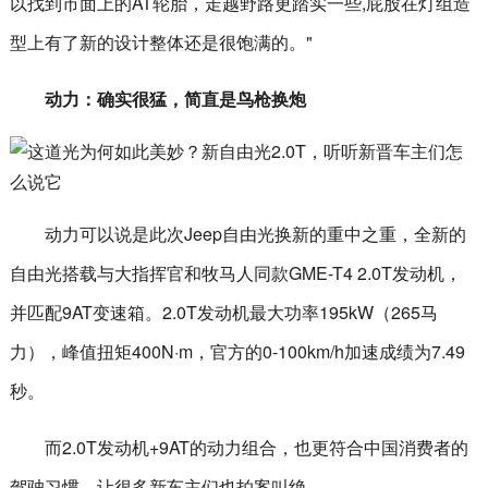
以找到市面上的AT轮胎，走越野路更踏实一些,屁股在灯组造
型上有了新的设计整体还是很饱满的。"
动力：确实很猛，简直是鸟枪换炮
动力可以说是此次Jeep自由光换新的重中之重，全新的
自由光搭载与大指挥官和牧马人同款GME-T4 2.0T发动机，
并匹配9AT变速箱。2.0T发动机最大功率195kW（265马
力），峰值扭矩400N·m，官方的0-100km/h加速成绩为7.49
秒。
而2.0T发动机+9AT的动力组合，也更符合中国消费者的
驾驶习惯，让很多新车主们也拍案叫绝。