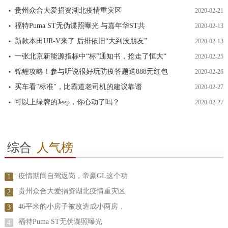
贵州众合大爱捐资湖北疫情重灾区
2020-02-21
福特Puma ST无伪谍照曝光 与嘉年华ST共
2020-02-13
新款本田UR-V来了 后排依旧“大到没朋友”
2020-02-13
一张北京新能源指标中“标”通知书，抢走了恒大“
2020-02-25
锦鲤攻略！参与听说很好玩防疫答题送888元红包
2020-02-26
买车看"标准"，比霸道老司机的建议靠谱
2020-02-27
可以上绿牌的Jeep，你心动了吗？
2020-02-27
综合
人气榜
疫情期间自驾返岗，帝豪GL这个功
1
贵州众合大爱捐资湖北疫情重灾区
2
46平米的小房子被改造成小两房，
3
福特Puma ST无伪谍照曝光
4