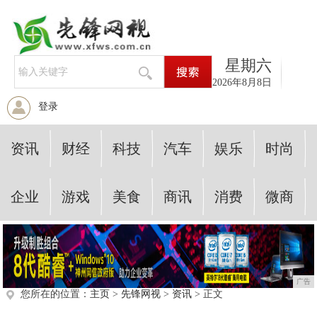
星期六
2026年8月8日
登录
资讯
财经
科技
汽车
娱乐
时尚
企业
游戏
美食
商讯
消费
微商
广告
您所在的位置：
主页
>
先锋网视
>
资讯
> 正文