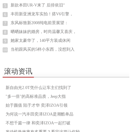
新款本田UR-V来了 后排依旧“
5
丰田新亚洲龙车实拍！搭V6引擎，
6
东风标致新2008纯电前景展望：
7
晒晒妹妹的婚房，时尚温馨又喜庆，
8
她家太豪华了，140平方装成休闲
9
当初跟风买的5样小东西，没想到入
10
滚动资讯
新自由光2.0T凭什么让车主们找到了
"多一倍"的高标准品质，Jeep大指
始于颜值 陷于才华 奕泽IZOA引领
为何说一汽丰田奕泽IZOA是潮酷单品
不想千篇一律 和奕泽IZOA一起打破
发动机热效率有多重要？看完这篇让你秒