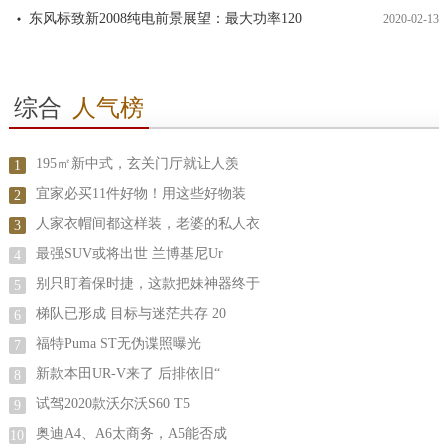
东风标致新2008纯电前景展望：最大功率120
2020-02-13
综合
人气榜
195㎡新中式，玄关门厅就让人羡
1
宜家必买11件好物！用这些好物装
2
人家衣帽间都这样装，老婆的私人衣
3
最强SUV或将出世 兰博基尼Ur
4
别只盯着保时捷，这款把妹神器终于
5
梯队已形成 目标与迷茫共存 20
6
福特Puma ST无伪谍照曝光
7
新款本田UR-V来了 后排依旧“
8
试驾2020款沃尔沃S60 T5
9
奥迪A4、A6太商务，A5能否成
10