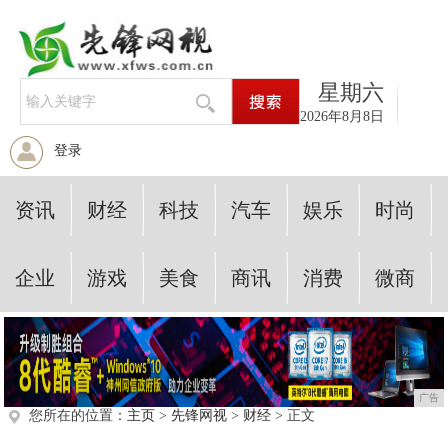
星期六
2026年8月8日
登录
资讯
财经
科技
汽车
娱乐
时尚
企业
游戏
美食
商讯
消费
微商
广告
您所在的位置：
主页
>
先锋网视
>
财经
> 正文