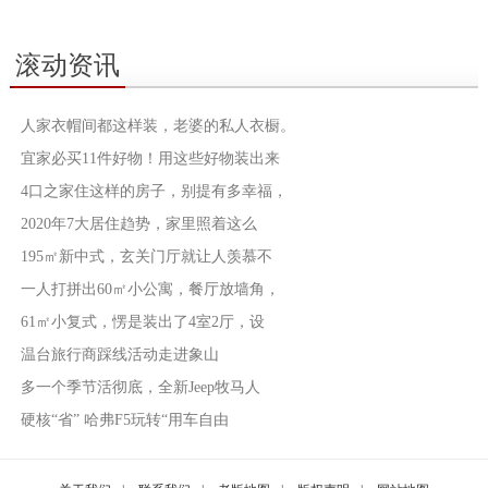
滚动资讯
人家衣帽间都这样装，老婆的私人衣橱。
宜家必买11件好物！用这些好物装出来
4口之家住这样的房子，别提有多幸福，
2020年7大居住趋势，家里照着这么
195㎡新中式，玄关门厅就让人羡慕不
一人打拼出60㎡小公寓，餐厅放墙角，
61㎡小复式，愣是装出了4室2厅，设
温台旅行商踩线活动走进象山
多一个季节活彻底，全新Jeep牧马人
硬核“省” 哈弗F5玩转“用车自由