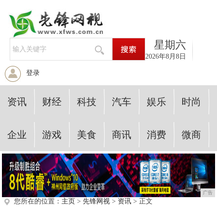
星期六
2026年8月8日
登录
资讯
财经
科技
汽车
娱乐
时尚
企业
游戏
美食
商讯
消费
微商
广告
您所在的位置：
主页
>
先锋网视
>
资讯
> 正文