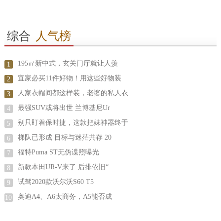
综合
人气榜
195㎡新中式，玄关门厅就让人羡
1
宜家必买11件好物！用这些好物装
2
人家衣帽间都这样装，老婆的私人衣
3
最强SUV或将出世 兰博基尼Ur
4
别只盯着保时捷，这款把妹神器终于
5
梯队已形成 目标与迷茫共存 20
6
福特Puma ST无伪谍照曝光
7
新款本田UR-V来了 后排依旧“
8
试驾2020款沃尔沃S60 T5
9
奥迪A4、A6太商务，A5能否成
10