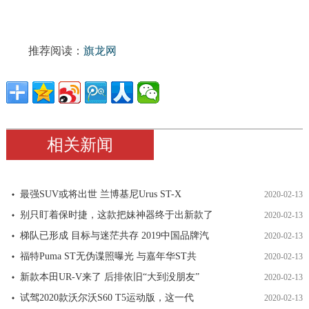
推荐阅读：
旗龙网
相关新闻
最强SUV或将出世 兰博基尼Urus ST-X
2020-02-13
别只盯着保时捷，这款把妹神器终于出新款了
2020-02-13
梯队已形成 目标与迷茫共存 2019中国品牌汽
2020-02-13
福特Puma ST无伪谍照曝光 与嘉年华ST共
2020-02-13
新款本田UR-V来了 后排依旧“大到没朋友”
2020-02-13
试驾2020款沃尔沃S60 T5运动版，这一代
2020-02-13