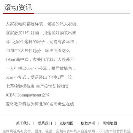
滚动资讯
人家衣帽间都这样装，老婆的私人衣橱。
宜家必买11件好物！用这些好物装出来
4口之家住这样的房子，别提有多幸福，
2020年7大居住趋势，家里照着这么
195㎡新中式，玄关门厅就让人羡慕不
一人打拼出60㎡小公寓，餐厅放墙角，
61㎡小复式，愣是装出了4室2厅，设
七匹狼驰援抗疫 生产疫情防控物资
JCB与Oceanpayment全球
麦奇教育科技为河北300名高考生在线
关于我们
|
联系我们
|
老版地图
|
版权声明
|
网站地图
先锋网视所有文字、图片、视频、音频等资料均来自互联网，不代表本站赞同其观