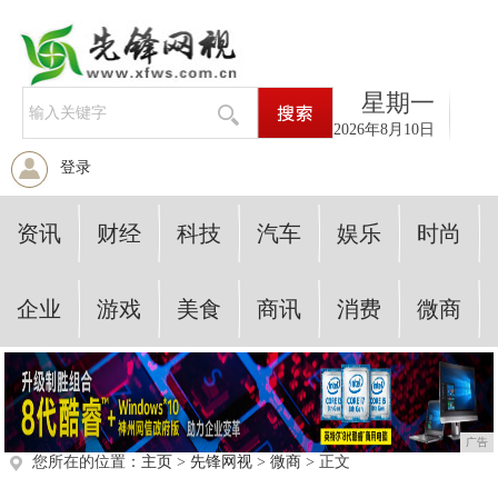
星期一
2026年8月10日
登录
资讯
财经
科技
汽车
娱乐
时尚
企业
游戏
美食
商讯
消费
微商
广告
您所在的位置：
主页
>
先锋网视
>
微商
> 正文