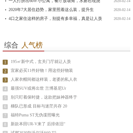
一人打拼出60㎡小公寓，餐厅放墙角，水磨石现浇
2020-02-14
2020年7大居住趋势，家里照着这么装，提升生
2020-02-14
4口之家住这样的房子，别提有多幸福，真是让人羡
2020-02-14
综合
人气榜
195㎡新中式，玄关门厅就让人羡
1
宜家必买11件好物！用这些好物装
2
人家衣帽间都这样装，老婆的私人衣
3
最强SUV或将出世 兰博基尼Ur
4
别只盯着保时捷，这款把妹神器终于
5
梯队已形成 目标与迷茫共存 20
6
福特Puma ST无伪谍照曝光
7
新款本田UR-V来了 后排依旧“
8
试驾2020款沃尔沃S60 T5