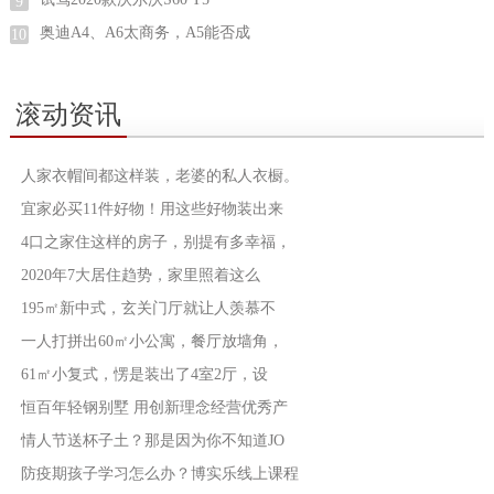
9
奥迪A4、A6太商务，A5能否成
10
滚动资讯
人家衣帽间都这样装，老婆的私人衣橱。
宜家必买11件好物！用这些好物装出来
4口之家住这样的房子，别提有多幸福，
2020年7大居住趋势，家里照着这么
195㎡新中式，玄关门厅就让人羡慕不
一人打拼出60㎡小公寓，餐厅放墙角，
61㎡小复式，愣是装出了4室2厅，设
恒百年轻钢别墅 用创新理念经营优秀产
情人节送杯子土？那是因为你不知道JO
防疫期孩子学习怎么办？博实乐线上课程