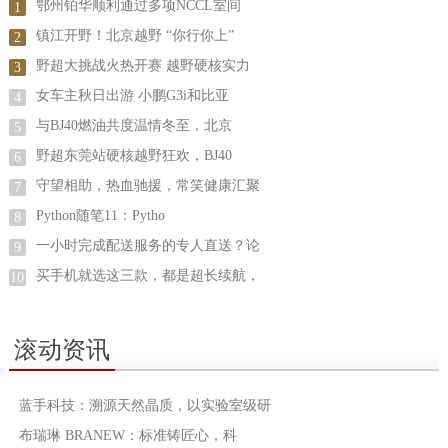
鄂州铂华顺利通过多项NCCL室间
1
镇江开野！北京越野 “你行你上”
2
野超大挑战火热开赛 越野硬核实力
3
女车主秋日出游 小鹏G3i和比亚
4
与BJ40燃油共度温情冬至，北京
5
野超东莞站硬核越野狂欢，BJ40
6
守望相助，热血驰援，常笑健康汇聚
7
Python随笔11：Pytho
8
一小时完成配送服务的专人直送？论
9
买手机就选这三款，都是超长续航，
10
滚动资讯
蓝手科技：溯源天然晶质，以实验室级研
布瑞琳 BRANEW：标准铸匠心，科