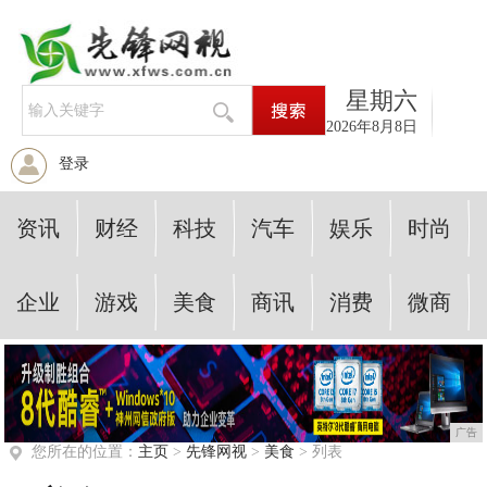
星期六
2026年8月8日
登录
资讯
财经
科技
汽车
娱乐
时尚
企业
游戏
美食
商讯
消费
微商
广告
您所在的位置：
主页
>
先锋网视
>
美食
> 列表