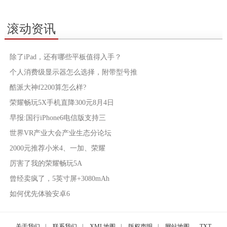
滚动资讯
除了iPad，还有哪些平板值得入手？
个人消费级显示器怎么选择，附带型号推
酷派大神f2200算怎么样?
荣耀畅玩5X手机直降300元8月4日
早报:国行iPhone6电信版支持三
世界VR产业大会产业生态分论坛
2000元推荐小米4、一加、荣耀
厉害了我的荣耀畅玩5A
曾经卖疯了，5英寸屏+3080mAh
如何优先体验安卓6
关于我们
|
联系我们
|
XML地图
|
版权声明
|
网站地图
TXT