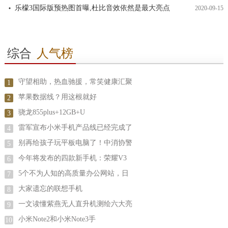
乐檬3国际版预热图首曝,杜比音效依然是最大亮点
2020-09-15
综合
人气榜
守望相助，热血驰援，常笑健康汇聚
1
苹果数据线？用这根就好
2
骁龙855plus+12GB+U
3
雷军宣布小米手机产品线已经完成了
4
别再给孩子玩平板电脑了！中消协警
5
今年将发布的四款新手机：荣耀V3
6
5个不为人知的高质量办公网站，日
7
大家遗忘的联想手机
8
一文读懂紫燕无人直升机测绘六大亮
9
小米Note2和小米Note3手
10