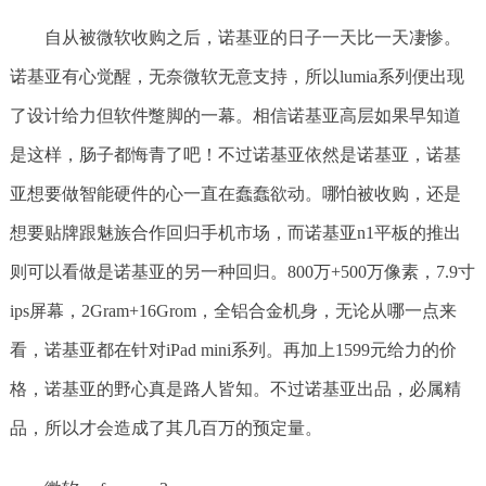
自从被微软收购之后，诺基亚的日子一天比一天凄惨。
诺基亚有心觉醒，无奈微软无意支持，所以lumia系列便出现
了设计给力但软件蹩脚的一幕。相信诺基亚高层如果早知道
是这样，肠子都悔青了吧！不过诺基亚依然是诺基亚，诺基
亚想要做智能硬件的心一直在蠢蠢欲动。哪怕被收购，还是
想要贴牌跟魅族合作回归手机市场，而诺基亚n1平板的推出
则可以看做是诺基亚的另一种回归。800万+500万像素，7.9寸
ips屏幕，2Gram+16Grom，全铝合金机身，无论从哪一点来
看，诺基亚都在针对iPad mini系列。再加上1599元给力的价
格，诺基亚的野心真是路人皆知。不过诺基亚出品，必属精
品，所以才会造成了其几百万的预定量。