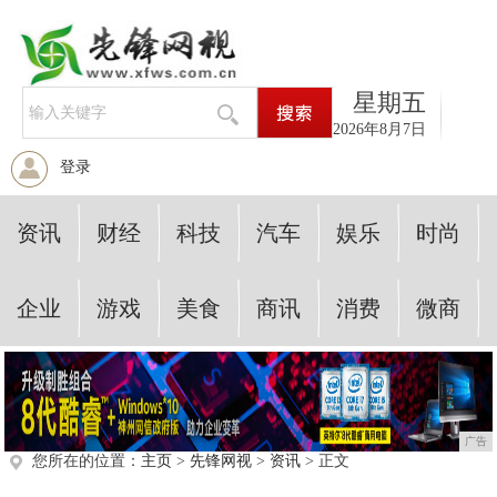
星期五
2026年8月7日
登录
资讯
财经
科技
汽车
娱乐
时尚
企业
游戏
美食
商讯
消费
微商
广告
您所在的位置：
主页
>
先锋网视
>
资讯
> 正文