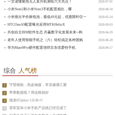
一文读懂紫燕无人直升机测绘六大亮点！
2020-07-01
小米Note2和小米Note3手机配置相比，哪
2020-08-18
小米推出半价换电池，最低49元起，优惠限时仅一
2020-05-24
HTCOneA9配置曝光采用MTKHelioX
2020-09-03
共创自主BIM软件生态 共赢数字化发展未来─构
2020-04-29
老年人使用智能手机之（六）轻松搞定各种团购
2020-06-20
华为Mate9Pro硬件配置强悍京东优爱特手机
2020-09-17
综合
人气榜
守望相助，热血驰援，常笑健康汇聚
1
苹果数据线？用这根就好
2
骁龙855plus+12GB+U
3
雷军宣布小米手机产品线已经完成了
4