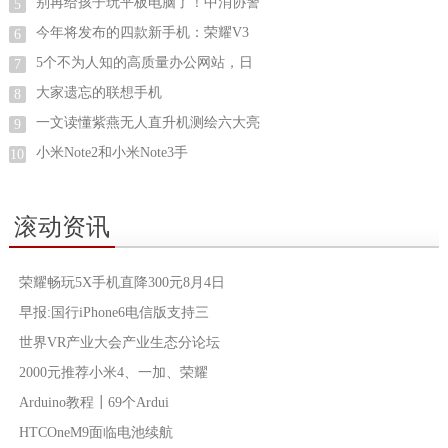
别再给孩子玩平板电脑了！中消协警
5
今年将发布的四款新手机：荣耀V3
6
5个不为人知的高质量办公网站，日
7
大家遗忘的联想手机
8
一文读懂紫燕无人直升机测绘六大亮
9
小米Note2和小米Note3手
10
滚动资讯
荣耀畅玩5X手机直降300元8月4日
早报:国行iPhone6电信版支持三
世界VR产业大会产业生态分论坛
2000元推荐小米4、一加、荣耀
Arduino教程┃69个Ardui
HTCOneM9面临电池续航