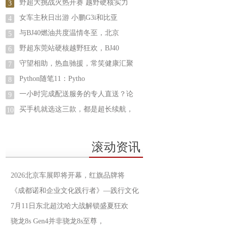
野超大挑战火热开赛 越野硬核实力
3
女车主秋日出游 小鹏G3i和比亚
4
与BJ40燃油共度温情冬至，北京
5
野超东莞站硬核越野狂欢，BJ40
6
守望相助，热血驰援，常笑健康汇聚
7
Python随笔11：Pytho
8
一小时完成配送服务的专人直送？论
9
买手机就选这三款，都是超长续航，
10
滚动资讯
2026北京车展即将开幕，红旗品牌将
《成都诺和企业文化践行者》—践行文化
7月11日东北超沈哈大战解锁盛夏狂欢
骁龙8s Gen4并非骁龙8s至尊，