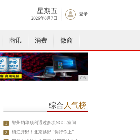
星期五
登录
2026年8月7日
商讯
消费
微商
广告
综合
人气榜
鄂州铂华顺利通过多项NCCL室间
1
镇江开野！北京越野 “你行你上”
2