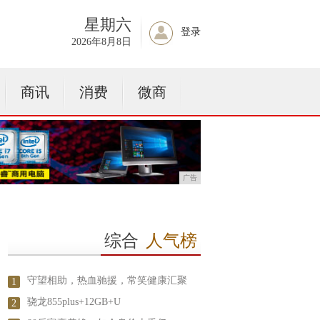
星期六
登录
2026年8月8日
商讯
消费
微商
广告
综合
人气榜
守望相助，热血驰援，常笑健康汇聚
1
骁龙855plus+12GB+U
2