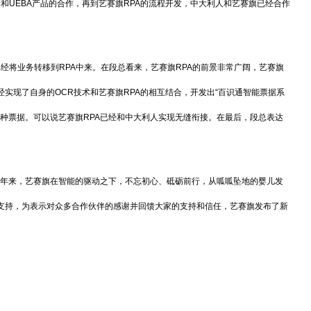
和UEBA产品的合作，再到艺赛旗RPA的流程开发，中大利人和艺赛旗已经合作
经将业务转移到RPA中来。在段总看来，艺赛旗RPA的前景非常广阔，艺赛旗
经实现了自身的OCR技术和艺赛旗RPA的相互结合，开发出“百识通智能票据系
百种票据。可以说艺赛旗RPA已经和中大利人实现无缝衔接。在最后，段总表达
，九年来，艺赛旗在智能的驱动之下，不忘初心、砥砺前行，从呱呱坠地的婴儿发
与支持，为表示对众多合作伙伴的感谢并回馈大家的支持和信任，艺赛旗发布了新