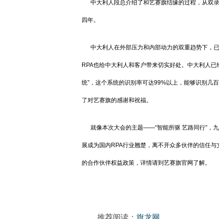
中大利人段总介绍了和艺赛旗结缘的过程，从双录
四年。
中大利人在外部压力和内部动力的双重趋势下，已
RPA也给中大利人和客户带来切实好处。中大利人已
统”，这个系统的识别率可达99%以上，能够识别几
了对艺赛旗的感谢和祝福。
就像本次大会的主题——“智能所驱 艺路同行”
展成为国内RPA行业翘楚，离不开众多伙伴的信任
的合作伙伴权益政策，详情请到艺赛旗官网了解。
推荐阅读：
旗龙网