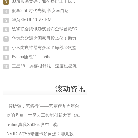
80后富豪黄铮，如今身价上千亿，
3
驭享2.5L时代先机 长安马自达
4
华为EMUI 10 VS EMU
5
黑鲨联合腾讯游戏发布全球首款5G
6
华为给欧洲这国家再投15亿！助力
7
小米防疫神器有多猛？每秒50次监
8
Python随笔11：Pytho
9
三星S8！屏幕很舒服，速度也挺流
10
滚动资讯
“智所驱，艺路行”——艺赛旗九周年合
吹响号角：世界人工智能创新大赛（AI
realme真我X50Pro发布：骁
NVIDIA中低端显卡如何选？哪几款