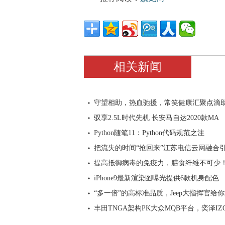
相关新闻
守望相助，热血驰援，常笑健康汇聚点滴
驭享2.5L时代先机 长安马自达2020款MA
Python随笔11：Python代码规范之注
把流失的时间“抢回来”江苏电信云网融合
提高抵御病毒的免疫力，膳食纤维不可少
iPhone9最新渲染图曝光提供6款机身配色
“多一倍”的高标准品质，Jeep大指挥官给
丰田TNGA架构PK大众MQB平台，奕泽IZ