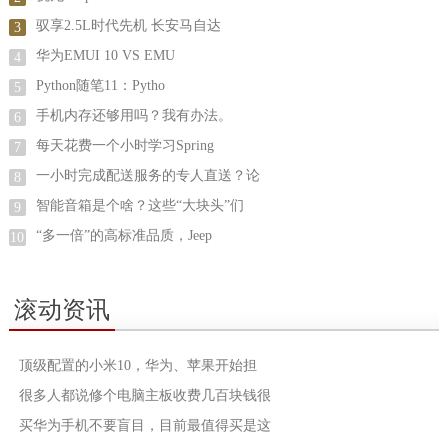
驭享2.5L时代先机 长安马自达
3
华为EMUI 10 VS EMU
4
Python随笔11：Pytho
5
手机内存还够用吗？我有办法。
6
每天花费一个小时学习Spring
7
一小时完成配送服务的专人直送？论
8
智能音箱是个啥？这些“大块头”们
9
“多一倍”的高标准品质，Jeep
10
滚动资讯
顶级配置的小米10，华为、苹果开始担
很多人都说修个电脑主板收费几百块钱很
买华为手机不要盲目，目前最值得买是这