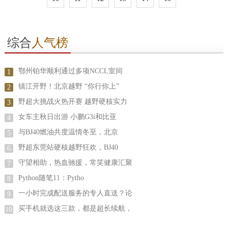
综合
人气榜
鄂州铂华顺利通过多项NCCL室间
1
镇江开野！北京越野 “你行你上”
2
野超大挑战火热开赛 越野硬核实力
3
女车主秋日出游 小鹏G3i和比亚
4
与BJ40燃油共度温情冬至，北京
5
野超东莞站硬核越野狂欢，BJ40
6
守望相助，热血驰援，常笑健康汇聚
7
Python随笔11：Pytho
8
一小时完成配送服务的专人直送？论
9
买手机就选这三款，都是超长续航，
10