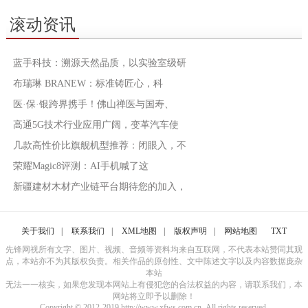
滚动资讯
蓝手科技：溯源天然晶质，以实验室级研
布瑞琳 BRANEW：标准铸匠心，科
医·保·银跨界携手！佛山禅医与国寿、
高通5G技术行业应用广阔，变革汽车使
几款高性价比旗舰机型推荐：闭眼入，不
荣耀Magic8评测：AI手机喊了这
新疆建材木材产业链平台期待您的加入，
关于我们
|
联系我们
|
XML地图
|
版权声明
|
网站地图
TXT
先锋网视所有文字、图片、视频、音频等资料均来自互联网，不代表本站赞同其观
点，本站亦不为其版权负责。相关作品的原创性、文中陈述文字以及内容数据庞杂
本站
无法一一核实，如果您发现本网站上有侵犯您的合法权益的内容，请联系我们，本
网站将立即予以删除！
Copyright © 2012-2019 http://www.xfws.com.cn, All rights reserved.