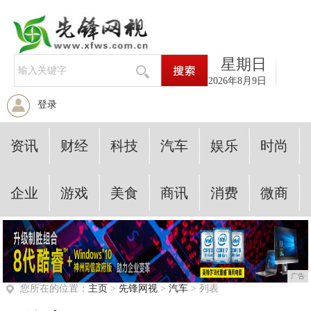
星期日
2026年8月9日
登录
资讯
财经
科技
汽车
娱乐
时尚
企业
游戏
美食
商讯
消费
微商
广告
您所在的位置：
主页
>
先锋网视
>
汽车
> 列表