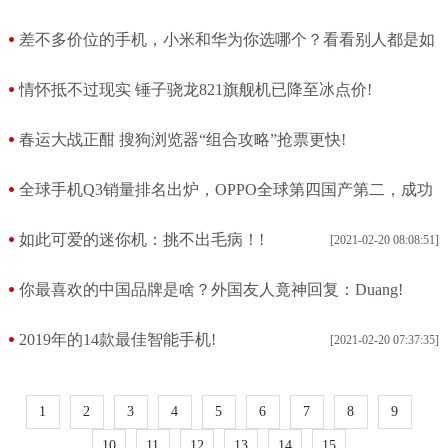
红？!
差不多价位的手机，小米和华为你选哪个？看看别人都是如
[2021-02-20 12:55:51]
何选的!
情怀抵不过现实 锤子骁龙821旗舰机已降至冰点价!
[2021-02-20 12:24:19]
[2021-02-20 12:07:06]
春运大战正酣 搜狗浏览器“组合攻略”抢票更快!
[2021-02-20 10:09:15]
全球手机Q3销量排名出炉，OPPO全球第四国产第二，成功
超越小米!
如此可爱的迷你机：挑不出毛病！!
[2021-02-20 08:08:51]
[2021-02-20 08:23:31]
你最喜欢的中国品牌是啥？外国友人竟神回复：Duang!
[2021-02-20 08:03:10]
2019年的14款最佳智能手机!
[2021-02-20 07:37:35]
1
2
3
4
5
6
7
8
9
10
11
12
13
14
15