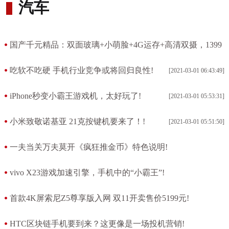
汽车
国产千元精品：双面玻璃+小萌脸+4G运存+高清双摄，1399
元起!
吃软不吃硬 手机行业竞争或将回归良性!
[2021-03-01 06:43:49]
[2021-03-01 07:17:09]
iPhone秒变小霸王游戏机，太好玩了!
[2021-03-01 05:53:31]
小米致敬诺基亚 21克按键机要来了！!
[2021-03-01 05:51:50]
一夫当关万夫莫开《疯狂推金币》特色说明!
[2021-03-01 05:29:22]
vivo X23游戏加速引擎，手机中的“小霸王”!
[2021-03-01 05:05:48]
首款4K屏索尼Z5尊享版入网 双11开卖售价5199元!
[2021-03-01 04:16:32]
HTC区块链手机要到来？这更像是一场投机营销!