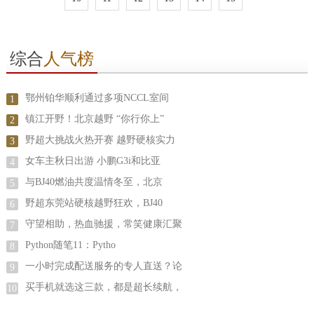
综合
人气榜
鄂州铂华顺利通过多项NCCL室间
1
镇江开野！北京越野 “你行你上”
2
野超大挑战火热开赛 越野硬核实力
3
女车主秋日出游 小鹏G3i和比亚
4
与BJ40燃油共度温情冬至，北京
5
野超东莞站硬核越野狂欢，BJ40
6
守望相助，热血驰援，常笑健康汇聚
7
Python随笔11：Pytho
8
一小时完成配送服务的专人直送？论
9
买手机就选这三款，都是超长续航，
10