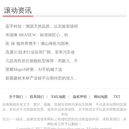
滚动资讯
蓝手科技：溯源天然晶质，以实验室级研
布瑞琳 BRANEW：标准铸匠心，科
医·保·银跨界携手！佛山禅医与国寿、
高通5G技术行业应用广阔，变革汽车使
几款高性价比旗舰机型推荐：闭眼入，不
荣耀Magic8评测：AI手机喊了这
新疆建材木材产业链平台期待您的加入，
关于我们
|
联系我们
|
XML地图
|
版权声明
|
网站地图
TXT
先锋网视所有文字、图片、视频、音频等资料均来自互联网，不代表本站赞同其观
点，本站亦不为其版权负责。相关作品的原创性、文中陈述文字以及内容数据庞杂
本站
无法一一核实，如果您发现本网站上有侵犯您的合法权益的内容，请联系我们，本
网站将立即予以删除！
Copyright © 2012-2019 http://www.xfws.com.cn, All rights reserved.