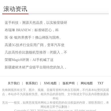
滚动资讯
蓝手科技：溯源天然晶质，以实验室级研
布瑞琳 BRANEW：标准铸匠心，科
医·保·银跨界携手！佛山禅医与国寿、
高通5G技术行业应用广阔，变革汽车使
几款高性价比旗舰机型推荐：闭眼入，不
荣耀Magic8评测：AI手机喊了这
新疆建材木材产业链平台期待您的加入，
关于我们
|
联系我们
|
XML地图
|
版权声明
|
网站地图
TXT
先锋网视所有文字、图片、视频、音频等资料均来自互联网，不代表本站赞同其观
点，本站亦不为其版权负责。相关作品的原创性、文中陈述文字以及内容数据庞杂
本站
无法一一核实，如果您发现本网站上有侵犯您的合法权益的内容，请联系我们，本
网站将立即予以删除！
Copyright © 2012-2019 http://www.xfws.com.cn, All rights reserved.