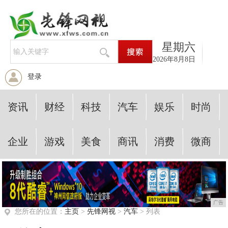
星期六
2026年8月8日
登录
资讯
财经
科技
汽车
娱乐
时尚
企业
游戏
美食
商讯
消费
微商
广告
您所在的位置：
主页
>
先锋网视
>
汽车
> 列表