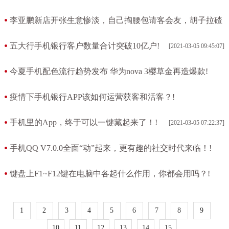
拼!
李亚鹏新店开张生意惨淡，自己掏腰包请客会友，胡子拉碴
[2021-03-05 10:37:02]
星味全无!
五大行手机银行客户数量合计突破10亿户!
[2021-03-05 09:45:07]
[2021-03-05 09:49:31]
今夏手机配色流行趋势发布 华为nova 3樱草金再造爆款!
[2021-03-05 09:12:07]
疫情下手机银行APP该如何运营获客和活客？!
[2021-03-05 08:42:26]
手机里的App，终于可以一键藏起来了！!
[2021-03-05 07:22:37]
手机QQ V7.0.0全面“动”起来，更有趣的社交时代来临！!
[2021-03-05 06:52:31]
键盘上F1~F12键在电脑中各起什么作用，你都会用吗？!
[2021-03-05 06:50:28]
1
2
3
4
5
6
7
8
9
10
11
12
13
14
15