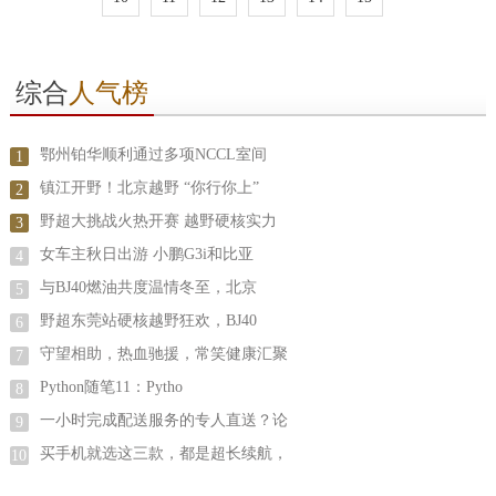
综合
人气榜
鄂州铂华顺利通过多项NCCL室间
1
镇江开野！北京越野 “你行你上”
2
野超大挑战火热开赛 越野硬核实力
3
女车主秋日出游 小鹏G3i和比亚
4
与BJ40燃油共度温情冬至，北京
5
野超东莞站硬核越野狂欢，BJ40
6
守望相助，热血驰援，常笑健康汇聚
7
Python随笔11：Pytho
8
一小时完成配送服务的专人直送？论
9
买手机就选这三款，都是超长续航，
10