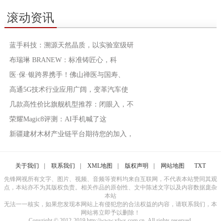
滚动资讯
蓝手科技：溯源天然晶质，以实验室级研
布瑞琳 BRANEW：标准铸匠心，科
医·保·银跨界携手！佛山禅医与国寿、
高通5G技术行业应用广阔，变革汽车使
几款高性价比旗舰机型推荐：闭眼入，不
荣耀Magic8评测：AI手机喊了这
新疆建材木材产业链平台期待您的加入，
关于我们
|
联系我们
|
XML地图
|
版权声明
|
网站地图
TXT
先锋网视所有文字、图片、视频、音频等资料均来自互联网，不代表本站赞同其观
点，本站亦不为其版权负责。相关作品的原创性、文中陈述文字以及内容数据庞杂
本站
无法一一核实，如果您发现本网站上有侵犯您的合法权益的内容，请联系我们，本
网站将立即予以删除！
Copyright © 2012-2019 http://www.xfws.com.cn, All rights reserved.