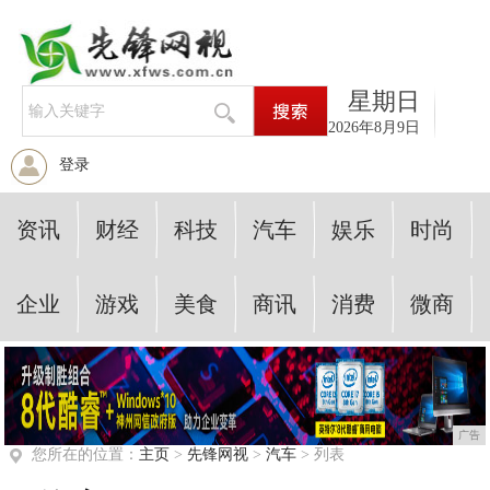
星期日
2026年8月9日
登录
资讯
财经
科技
汽车
娱乐
时尚
企业
游戏
美食
商讯
消费
微商
广告
您所在的位置：
主页
>
先锋网视
>
汽车
> 列表