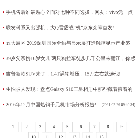
[2021-02-27 04:17:24]
手机售后谁最贴心？面对七种不同选择，网友：vivo凭一点
最抢眼!
联发科系又出强机，大Q雷霆战“机”京东众筹首发!
[2021-02-26 15:11:59]
[2021-02-26 13:35:03]
五大展区 2019深圳国际全触与显示展打造触控显示产业盛
会!
39岁父亲携16岁女儿 两只狗拉车徒步几千公里来丽江，你感
[2021-02-26 13:23:15]
动不？!
吉普新款SUV来了，1.4T涡轮增压，15万左右就选他!
[2021-02-26 12:40:09]
[2021-02-26 12:31:15]
生怕被人发现：盘点Galaxy S10三星相册中那些藏着掖着的
功能!
2016年12月中国热销千元机市场分析报告!
[2021-02-26 09:49:34]
[2021-02-26 11:57:59]
1
2
3
4
5
6
7
8
9
10
11
12
13
14
15