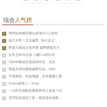
综合
人气榜
鄂州铂华顺利通过多项NCCL室间
1
镇江开野！北京越野 “你行你上”
2
野超大挑战火热开赛 越野硬核实力
3
女车主秋日出游 小鹏G3i和比亚
4
与BJ40燃油共度温情冬至，北京
5
野超东莞站硬核越野狂欢，BJ40
6
守望相助，热血驰援，常笑健康汇聚
7
Python随笔11：Pytho
8
一小时完成配送服务的专人直送？论
9
买手机就选这三款，都是超长续航，
10